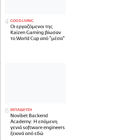
GOOD LIVING
Οι εργαζόμενοι της
Kaizen Gaming βίωσαν
το World Cup από "μέσα"
ΕΚΠΑΙΔΕΥΣΗ
Novibet Backend
Academy: Η επόμενη
γενιά software engineers
ξεκινά από εδώ