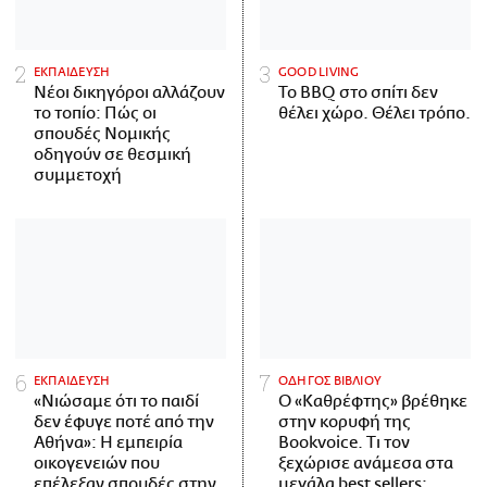
ΕΚΠΑΙΔΕΥΣΗ
GOOD LIVING
Νέοι δικηγόροι αλλάζουν
Το BBQ στο σπίτι δεν
το τοπίο: Πώς οι
θέλει χώρο. Θέλει τρόπο.
σπουδές Νομικής
οδηγούν σε θεσμική
συμμετοχή
ΕΚΠΑΙΔΕΥΣΗ
ΟΔΗΓΟΣ ΒΙΒΛΙΟΥ
«Νιώσαμε ότι το παιδί
Ο «Καθρέφτης» βρέθηκε
δεν έφυγε ποτέ από την
στην κορυφή της
Αθήνα»: Η εμπειρία
Bookvoice. Τι τον
οικογενειών που
ξεχώρισε ανάμεσα στα
επέλεξαν σπουδές στην
μεγάλα best sellers;