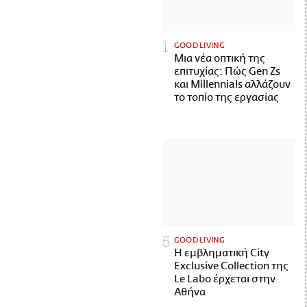
GOOD LIVING
Μια νέα οπτική της
επιτυχίας: Πώς Gen Zs
και Millennials αλλάζουν
το τοπίο της εργασίας
GOOD LIVING
Η εμβληματική City
Exclusive Collection της
Le Labo έρχεται στην
Αθήνα