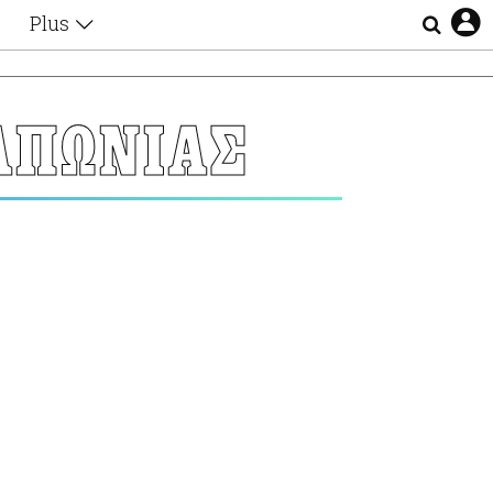
Plus
Θέματα
Συνεντεύξεις
Videos
ΑΠΩΝΙΑΣ
τα
Αφιερώματα
Ζώδια
Εξομολογήσεις
Blogs
η
Οι Αθηναίοι
Απώλειες
Lgbtqi+
Επιλογές