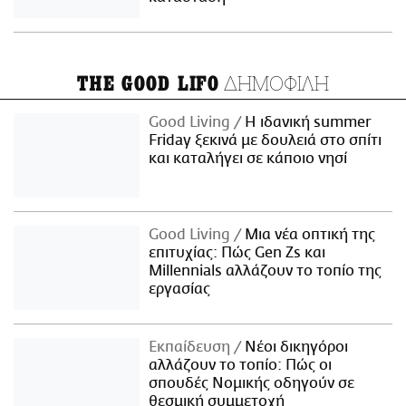
ΔΗΜΟΦΙΛΗ
THE GOOD LIFO
Good Living
Η ιδανική summer
Friday ξεκινά με δουλειά στο σπίτι
και καταλήγει σε κάποιο νησί
Good Living
Μια νέα οπτική της
επιτυχίας: Πώς Gen Zs και
Millennials αλλάζουν το τοπίο της
εργασίας
Εκπαίδευση
Νέοι δικηγόροι
αλλάζουν το τοπίο: Πώς οι
σπουδές Νομικής οδηγούν σε
θεσμική συμμετοχή