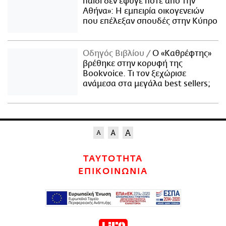
παιδί δεν έφυγε ποτέ από την
Αθήνα»: Η εμπειρία οικογενειών
που επέλεξαν σπουδές στην Κύπρο
Οδηγός Βιβλίου
Ο «Καθρέφτης»
βρέθηκε στην κορυφή της
Bookvoice. Τι τον ξεχώρισε
ανάμεσα στα μεγάλα best sellers;
ΤΑΥΤΟΤΗΤΑ
ΕΠΙΚΟΙΝΩΝΙΑ