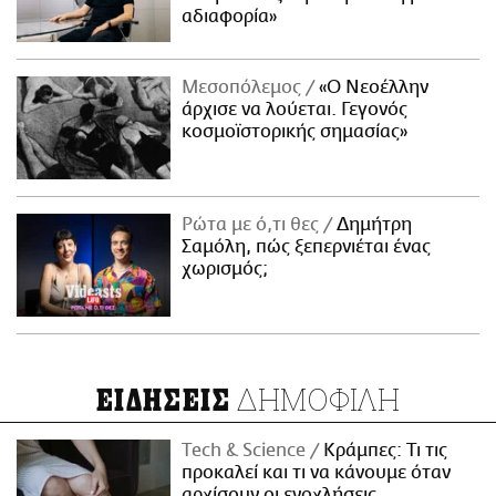
αδιαφορία»
Μεσοπόλεμος
«Ο Νεοέλλην
άρχισε να λούεται. Γεγονός
κοσμοϊστορικής σημασίας»
Ρώτα με ό,τι θες
Δημήτρη
Σαμόλη, πώς ξεπερνιέται ένας
χωρισμός;
ΔΗΜΟΦΙΛΗ
ΕΙΔΗΣΕΙΣ
Τech & Science
Κράμπες: Τι τις
προκαλεί και τι να κάνουμε όταν
αρχίσουν οι ενοχλήσεις