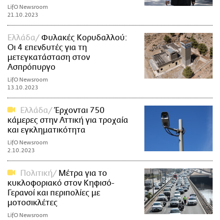
LifO Newsroom
21.10.2023
Ελλάδα
Φυλακές Κορυδαλλού:
Οι 4 επενδυτές για τη
μετεγκατάσταση στον
Ασπρόπυργο
LifO Newsroom
13.10.2023
Ελλάδα
Έρχονται 750
κάμερες στην Αττική για τροχαία
και εγκληματικότητα
LifO Newsroom
2.10.2023
Πολιτική
Μέτρα για το
κυκλοφοριακό στον Κηφισό-
Γερανοί και περιπολίες με
μοτοσικλέτες
LifO Newsroom