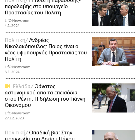
Πολιτική
Η τελετή παράδοσης-
παραλαβής στο υπουργείο
Προστασίας του Πολίτη
LifO Newsroom
4.1.2024
Πολιτική
Ανδρέας
Νικολακόπουλος: Ποιος είναι ο
νέος υφυπουργός Προστασίας του
Πολίτη
LifO Newsroom
3.1.2024
Ελλάδα
Θάνατος
αστυνομικού από τα επεισόδια
στου Ρέντη: Η δήλωση του Γιάννη
Οικονόμου
LifO Newsroom
27.12.2023
Πολιτική
Οπαδική βία: Στην
εισαγγελία του Αρείου Πάγου