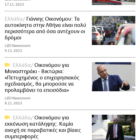
17.11.2023
Ελλάδα
Γιάννης Οικονόμου: Τα
αυτοκίνητα στην Αθήνα είναι πολύ
περισσότερα από όσα αντέχουν οι
δρόμοι
LifO Newsroom
9.11.2023
Ελλάδα
Οικονόμου για
Μοναστηράκι - Βικτώρια:
«Πετυχημένος ο επιχειρησιακός
σχεδιασμός, θα μπορούσε να
προλαμβάνει τα επεισόδια»
LifO Newsroom
8.11.2023
Ελλάδα
Οικονόμου για
εκκένωση κατάληψης: Καμία
ανοχή σε παραβατικές και βίαιες
συμπεριφορές