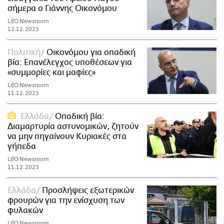
σήμερα ο Γιάννης Οικονόμου
LifO Newsroom
12.12.2023
Πολιτική
Οικονόμου για οπαδική
βία: Eπανέλεγχος υποθέσεων για
«συμμορίες και μαφίες»
LifO Newsroom
11.12.2023
Ελλάδα
Οπαδική βία:
Διαμαρτυρία αστυνομικών, ζητούν
να μην πηγαίνουν Κυριακές στα
γήπεδα
LifO Newsroom
11.12.2023
Ελλάδα
Προσλήψεις εξωτερικών
φρουρών για την ενίσχυση των
φυλακών
LifO Newsroom