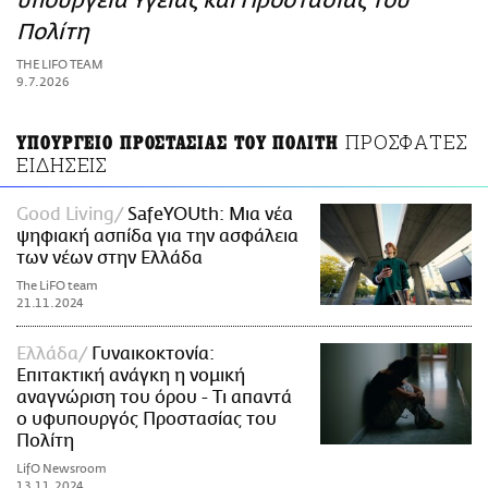
υπουργεία Υγείας και Προστασίας του
ΑΜΠΑ
Πολίτη
PRINT
THE LIFO TEAM
9.7.2026
ΠΡΟΣΦΑΤΕΣ
ΥΠΟΥΡΓΕΙΟ ΠΡΟΣΤΑΣΙΑΣ ΤΟΥ ΠΟΛΙΤΗ
ΕΙΔΗΣΕΙΣ
Good Living
SafeYOUth: Μια νέα
ψηφιακή ασπίδα για την ασφάλεια
των νέων στην Ελλάδα
The LiFO team
21.11.2024
Ελλάδα
Γυναικοκτονία:
Επιτακτική ανάγκη η νομική
αναγνώριση του όρου - Τι απαντά
ο υφυπουργός Προστασίας του
Πολίτη
LifO Newsroom
13.11.2024