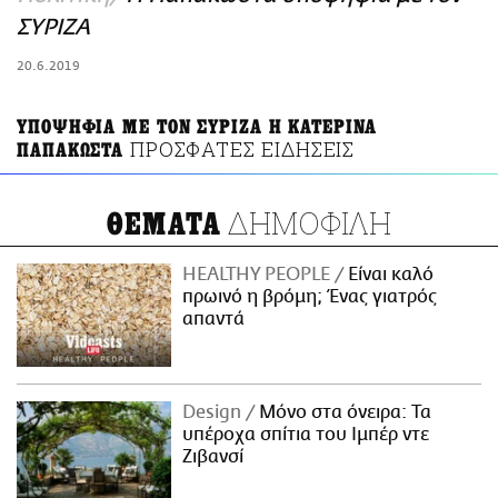
ΑΜΠΑ
ΣΥΡΙΖΑ
PRINT
20.6.2019
ΥΠΟΨΗΦΙΑ ΜΕ ΤΟΝ ΣΥΡΙΖΑ Η ΚΑΤΕΡΙΝΑ
ΠΡΟΣΦΑΤΕΣ ΕΙΔΗΣΕΙΣ
ΠΑΠΑΚΩΣΤΑ
ΔΗΜΟΦΙΛΗ
ΘΕΜΑΤΑ
HEALTHY PEOPLE
Είναι καλό
πρωινό η βρόμη; Ένας γιατρός
απαντά
Design
Μόνο στα όνειρα: Τα
υπέροχα σπίτια του Ιμπέρ ντε
Ζιβανσί