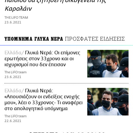
παιδιού θα ζητήσει η οικογένεια της
ΑΜΠΑ
Καρολάιν
PRINT
THE LIFO TEAM
23.6.2021
ΠΡΟΣΦΑΤΕΣ ΕΙΔΗΣΕΙΣ
ΥΠΟΜΝΗΜΑ ΓΛΥΚΑ ΝΕΡΑ
Ελλάδα
Γλυκά Νερά: Οι επίμονες
ερωτήσεις στον 33χρονο και οι
ισχυρισμοί που δεν έπεισαν
The LiFO team
23.6.2021
Ελλάδα
Γλυκά Νερά:
«Απουσιάζουν οι ενδείξεις ενοχής
μου», λέει ο 33χρονος- Τι αναφέρει
στο απολογητικό υπόμνημα
The LiFO team
22.6.2021