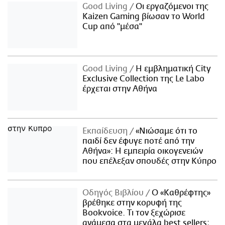
Good Living
Οι εργαζόμενοι της
Kaizen Gaming βίωσαν το World
Cup από "μέσα"
Good Living
Η εμβληματική City
Exclusive Collection της Le Labo
έρχεται στην Αθήνα
Εκπαίδευση
«Νιώσαμε ότι το
παιδί δεν έφυγε ποτέ από την
Αθήνα»: Η εμπειρία οικογενειών
που επέλεξαν σπουδές στην Κύπρο
Οδηγός Βιβλίου
Ο «Καθρέφτης»
βρέθηκε στην κορυφή της
Bookvoice. Τι τον ξεχώρισε
ανάμεσα στα μεγάλα best sellers;