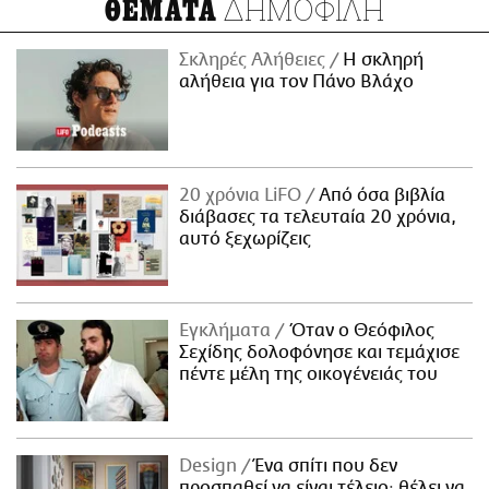
ΔΗΜΟΦΙΛΗ
ΘΕΜΑΤΑ
Σκληρές Αλήθειες
H σκληρή
αλήθεια για τον Πάνο Βλάχο
20 χρόνια LiFO
Από όσα βιβλία
διάβασες τα τελευταία 20 χρόνια,
αυτό ξεχωρίζεις
Εγκλήματα
Όταν ο Θεόφιλος
Σεχίδης δολοφόνησε και τεμάχισε
πέντε μέλη της οικογένειάς του
Design
Ένα σπίτι που δεν
προσπαθεί να είναι τέλειο· θέλει να