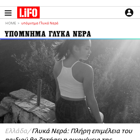
Παράκαμψη
προς
το
ΕΙΔΗΣΕΙΣ
κυρίως
HOME
υπόμνημα Γλυκά Νερά
περιεχόμενο
CULTURE
ΥΠΟΜΝΗΜΑ ΓΛΥΚΑ ΝΕΡΑ
ΑΠΟΨΕΙΣ
ΤΡΟΠΟΣ ΖΩΗΣ
PODCASTS
Plus
LIFO SHOP
NEWSLETTER
ΜΙΚΡΟΠΡΑΓΜΑΤΑ
THE GOOD LIFO
LIFOLAND
Ελλάδα
Γλυκά Νερά: Πλήρη επιμέλεια του
CITY GUIDE