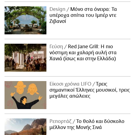
Design
Μόνο στα όνειρα: Τα
υπέροχα σπίτια του Ιμπέρ ντε
Ζιβανσί
Γεύση
Red Jane Grill: Η πιο
νόστιμη και χαλαρή αυλή στα
Χανιά (ίσως και στην Ελλάδα)
Είκοσι χρόνια LIFO
Tρεις
σημαντικοί Έλληνες μουσικοί, τρεις
μεγάλες απώλειες
Ρεπορτάζ
Το θολό και δύσκολο
μέλλον της Μονής Σινά