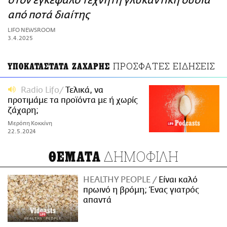
στον εγκέφαλο τεχνητή γλυκαντική ουσία
ΑΜΠΑ
από ποτά διαίτης
PRINT
LIFO NEWSROOM
3.4.2025
ΠΡΟΣΦΑΤΕΣ ΕΙΔΗΣΕΙΣ
ΥΠΟΚΑΤΑΣΤΑΤΑ ΖΑΧΑΡΗΣ
Radio Lifo
Τελικά, να
προτιμάμε τα προϊόντα με ή χωρίς
ζάχαρη;
Μερόπη Κοκκίνη
22.5.2024
ΔΗΜΟΦΙΛΗ
ΘΕΜΑΤΑ
HEALTHY PEOPLE
Είναι καλό
πρωινό η βρόμη; Ένας γιατρός
απαντά