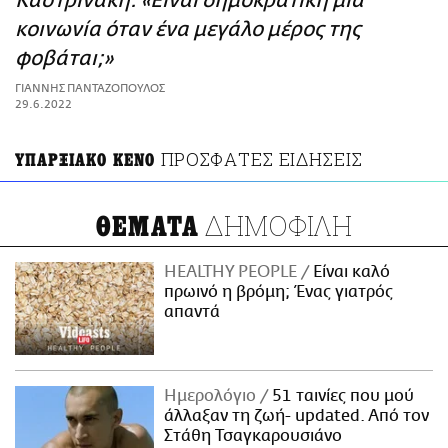
Καστρινάκη: «Είναι δημοκρατική μια
ΑΜΠΑ
κοινωνία όταν ένα μεγάλο μέρος της
PRINT
φοβάται;»
ΓΙΑΝΝΗΣ ΠΑΝΤΑΖΟΠΟΥΛΟΣ
29.6.2022
ΠΡΟΣΦΑΤΕΣ ΕΙΔΗΣΕΙΣ
ΥΠΑΡΞΙΑΚΟ ΚΕΝΟ
ΔΗΜΟΦΙΛΗ
ΘΕΜΑΤΑ
HEALTHY PEOPLE
Είναι καλό
πρωινό η βρόμη; Ένας γιατρός
απαντά
Ημερολόγιο
51 ταινίες που μού
άλλαξαν τη ζωή- updated. Aπό τον
Στάθη Τσαγκαρουσιάνο