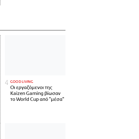
GOOD LIVING
Οι εργαζόμενοι της
Kaizen Gaming βίωσαν
το World Cup από "μέσα"