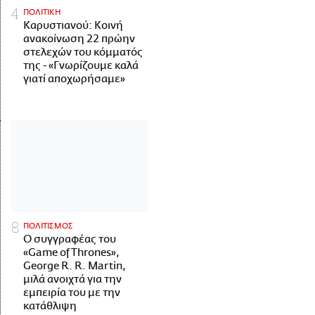
ΠΟΛΙΤΙΚΗ
Καρυστιανού: Κοινή
ανακοίνωση 22 πρώην
στελεχών του κόμματός
της - «Γνωρίζουμε καλά
γιατί αποχωρήσαμε»
ΠΟΛΙΤΙΣΜΟΣ
Ο συγγραφέας του
«Game of Thrones»,
George R. R. Martin,
μιλά ανοιχτά για την
εμπειρία του με την
κατάθλιψη