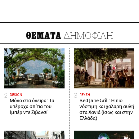
ΔΗΜΟΦΙΛΗ
ΘΕΜΑΤΑ
DESIGN
ΓΕΥΣΗ
Μόνο στα όνειρα: Τα
Red Jane Grill: Η πιο
υπέροχα σπίτια του
νόστιμη και χαλαρή αυλή
Ιμπέρ ντε Ζιβανσί
στα Χανιά (ίσως και στην
Ελλάδα)