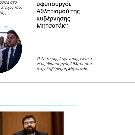
όρισε στο
υφυπουργός
κάτοχός του,
Αθλητισμού της
άδης
κυβέρνησης
Μητσοτάκη
Ο Λευτέρης Αυγενάκης είναι ο
νέος Υφυπουργός Αθλητισμού
στην Κυβέρνηση Μητσοτάκ