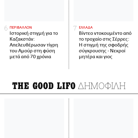
ΠΕΡΙΒΑΛΛΟΝ
ΕΛΛΑΔΑ
Ιστορική στιγμή για το
Βίντεο ντοκουμέντο από
Καζακστάν:
το τροχαίο στις Σέρρες:
Απελευθέρωσαν τίγρη
Η στιγμή της σφοδρής
του Αμούρ στη φύση
σύγκρουσης - Νεκροί
μετά από 70 χρόνια
μητέρα και γιος
ΔΗΜΟΦΙΛΗ
THE GOOD LIFO