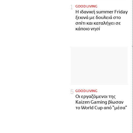
GOOD LIVING
Η ιδανική summer Friday
ξεκινά με δουλειά στο
σπίτι και καταλήγει σε
κάποιο νησί
GOOD LIVING
Οι εργαζόμενοι της
Kaizen Gaming βίωσαν
το World Cup από "μέσα"