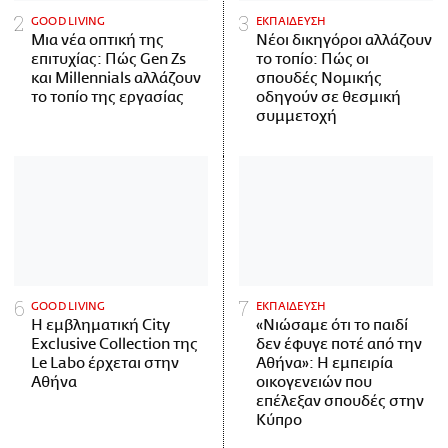
GOOD LIVING
ΕΚΠΑΙΔΕΥΣΗ
Μια νέα οπτική της
Νέοι δικηγόροι αλλάζουν
επιτυχίας: Πώς Gen Zs
το τοπίο: Πώς οι
και Millennials αλλάζουν
σπουδές Νομικής
το τοπίο της εργασίας
οδηγούν σε θεσμική
συμμετοχή
GOOD LIVING
ΕΚΠΑΙΔΕΥΣΗ
Η εμβληματική City
«Νιώσαμε ότι το παιδί
Exclusive Collection της
δεν έφυγε ποτέ από την
Le Labo έρχεται στην
Αθήνα»: Η εμπειρία
Αθήνα
οικογενειών που
επέλεξαν σπουδές στην
Κύπρο