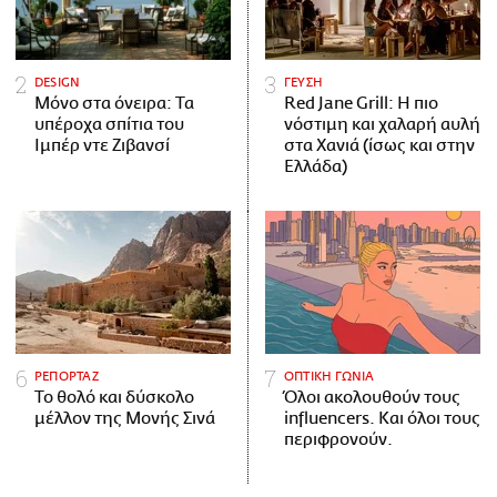
DESIGN
ΓΕΥΣΗ
Μόνο στα όνειρα: Τα
Red Jane Grill: Η πιο
υπέροχα σπίτια του
νόστιμη και χαλαρή αυλή
Ιμπέρ ντε Ζιβανσί
στα Χανιά (ίσως και στην
Ελλάδα)
ΡΕΠΟΡΤΑΖ
ΟΠΤΙΚΗ ΓΩΝΙΑ
Το θολό και δύσκολο
Όλοι ακολουθούν τους
μέλλον της Μονής Σινά
influencers. Και όλοι τους
περιφρονούν.