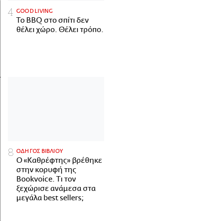
GOOD LIVING
Το BBQ στο σπίτι δεν
θέλει χώρο. Θέλει τρόπο.
ΟΔΗΓΟΣ ΒΙΒΛΙΟΥ
Ο «Καθρέφτης» βρέθηκε
στην κορυφή της
Bookvoice. Τι τον
ξεχώρισε ανάμεσα στα
μεγάλα best sellers;