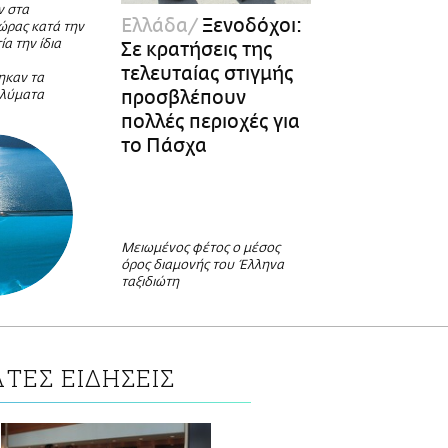
ν στα
Ελλάδα
Ξενοδόχοι:
ώρας κατά την
α την ίδια
Σε κρατήσεις της
τελευταίας στιγμής
ηκαν τα
προσβλέπουν
αλύματα
πολλές περιοχές για
το Πάσχα
Μειωμένος φέτος ο μέσος
όρος διαμονής του Έλληνα
ταξιδιώτη
ΤΕΣ ΕΙΔΗΣΕΙΣ