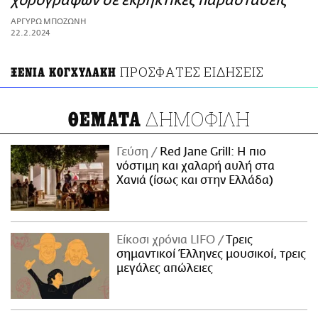
χορογράφων σε εκρηκτικές παραστάσεις
ΑΜΠΑ
ΑΡΓΥΡΩ ΜΠΟΖΩΝΗ
PRINT
22.2.2024
ΠΡΟΣΦΑΤΕΣ ΕΙΔΗΣΕΙΣ
ΞΕΝΙΑ ΚΟΓΧΥΛΑΚΗ
ΔΗΜΟΦΙΛΗ
ΘΕΜΑΤΑ
Γεύση
Red Jane Grill: Η πιο
νόστιμη και χαλαρή αυλή στα
Χανιά (ίσως και στην Ελλάδα)
Είκοσι χρόνια LIFO
Tρεις
σημαντικοί Έλληνες μουσικοί, τρεις
μεγάλες απώλειες