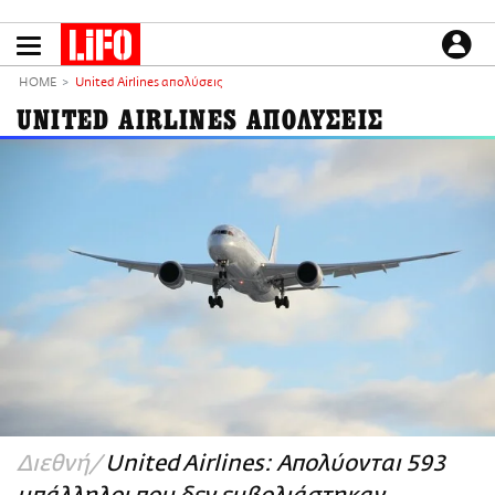
Παράκαμψη
προς
το
ΕΙΔΗΣΕΙΣ
κυρίως
HOME
United Airlines απολύσεις
περιεχόμενο
CULTURE
UNITED AIRLINES ΑΠΟΛΥΣΕΙΣ
ΑΠΟΨΕΙΣ
ΤΡΟΠΟΣ ΖΩΗΣ
PODCASTS
Plus
LIFO SHOP
NEWSLETTER
ΜΙΚΡΟΠΡΑΓΜΑΤΑ
THE GOOD LIFO
LIFOLAND
Διεθνή
United Airlines: Απολύονται 593
CITY GUIDE