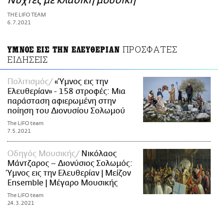
Νύχτες με κλασική μουσική
ΑΜΠΑ
THE LIFO TEAM
PRINT
6.7.2021
ΠΡΟΣΦΑΤΕΣ
ΥΜΝΟΣ ΕΙΣ ΤΗΝ ΕΛΕΥΘΕΡΙΑΝ
ΕΙΔΗΣΕΙΣ
Πολιτισμός
«Ύμνος εις την
Ελευθερίαν» - 158 στροφές: Μια
παράσταση αφιερωμένη στην
ποίηση του Διονυσίου Σολωμού
The LiFO team
7.5.2021
Οδηγός Μουσικής
Νικόλαος
Μάντζαρος – Διονύσιος Σολωμός:
Ύμνος εις την Ελευθερίαν | Μείζον
Ensemble | Μέγαρο Μουσικής
The LiFO team
24.3.2021