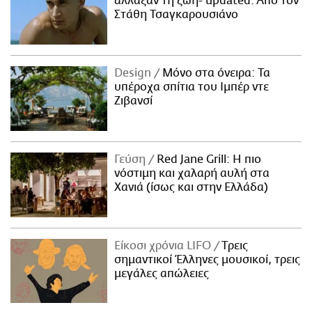
άλλαξαν τη ζωή- updated. Aπό τον
Στάθη Τσαγκαρουσιάνο
Design
Μόνο στα όνειρα: Τα
υπέροχα σπίτια του Ιμπέρ ντε
Ζιβανσί
Γεύση
Red Jane Grill: Η πιο
νόστιμη και χαλαρή αυλή στα
Χανιά (ίσως και στην Ελλάδα)
Είκοσι χρόνια LIFO
Tρεις
σημαντικοί Έλληνες μουσικοί, τρεις
μεγάλες απώλειες