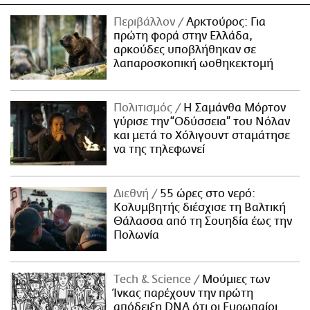
Περιβάλλον
Αρκτούρος: Για
πρώτη φορά στην Ελλάδα,
αρκούδες υποβλήθηκαν σε
λαπαροσκοπική ωοθηκεκτομή
Πολιτισμός
Η Σαμάνθα Μόρτον
γύρισε την “Οδύσσεια” του Νόλαν
και μετά το Χόλιγουντ σταμάτησε
να της τηλεφωνεί
Διεθνή
55 ώρες στο νερό:
Κολυμβητής διέσχισε τη Βαλτική
Θάλασσα από τη Σουηδία έως την
Πολωνία
Τech & Science
Μούμιες των
Ίνκας παρέχουν την πρώτη
απόδειξη DNA ότι οι Ευρωπαίοι