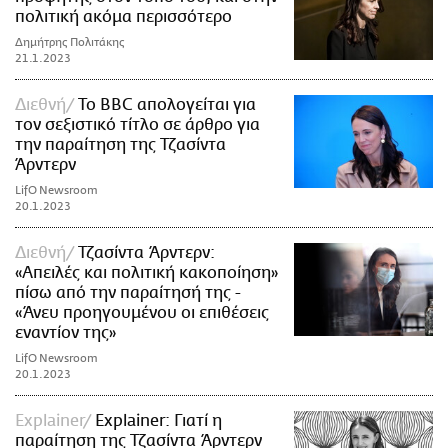
πολιτική ακόμα περισσότερο
Δημήτρης Πολιτάκης
21.1.2023
Διεθνή
Το BBC απολογείται για
τον σεξιστικό τίτλο σε άρθρο για
την παραίτηση της Τζασίντα
Άρντερν
LifO Newsroom
20.1.2023
Διεθνή
Τζασίντα Άρντερν:
«Απειλές και πολιτική κακοποίηση»
πίσω από την παραίτησή της -
«Άνευ προηγουμένου οι επιθέσεις
εναντίον της»
LifO Newsroom
20.1.2023
Explainer
Explainer: Γιατί η
παραίτηση της Τζασίντα Άρντερν