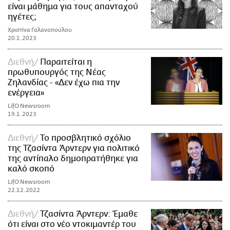
είναι μάθημα για τους απανταχού
ηγέτες;
Χριστίνα Γαλανοπούλου
20.1.2023
Διεθνή
Παραιτείται η
πρωθυπουργός της Νέας
Ζηλανδίας - «Δεν έχω πια την
ενέργεια»
LifO Newsroom
19.1.2023
Διεθνή
Το προσβλητικό σχόλιο
της Τζασίντα Άρντερν για πολιτικό
της αντίπαλο δημοπρατήθηκε για
καλό σκοπό
LifO Newsroom
22.12.2022
Διεθνή
Τζασίντα Άρντερν: Έμαθε
ότι είναι στο νέο ντοκιμαντέρ του