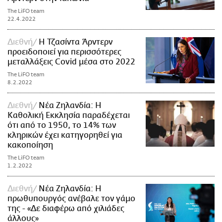
The LiFO team
22.4.2022
Διεθνή
Η Τζασίντα Άρντερν
προειδοποιεί για περισσότερες
μεταλλάξεις Covid μέσα στο 2022
The LiFO team
8.2.2022
Διεθνή
Νέα Ζηλανδία: Η
Καθολική Εκκλησία παραδέχεται
ότι από το 1950, το 14% των
κληρικών έχει κατηγορηθεί για
κακοποίηση
The LiFO team
1.2.2022
Διεθνή
Νέα Ζηλανδία: Η
πρωθυπουργός ανέβαλε τον γάμο
της - «Δε διαφέρω από χιλιάδες
άλλους»