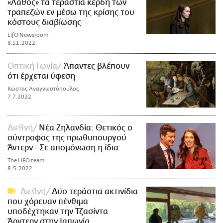
«Λάθος» τα τεράστια κέρδη των
τραπεζών εν μέσω της κρίσης του
κόστους διαβίωσης
LifO Newsroom
8.11.2022
Οπτική Γωνία
Άπαντες βλέπουν
ότι έρχεται ύφεση
Κώστας Αναγνωστόπουλος
7.7.2022
Διεθνή
Νέα Ζηλανδία: Θετικός ο
σύντροφος της πρωθυπουργού
Άντερν - Σε απομόνωση η ίδια
The LiFO team
8.5.2022
Διεθνή
Δύο τεράστια ακτινίδια
που χόρευαν πένθιμα
υποδέχτηκαν την Τζασίντα
Άρντερν στην Ιαπωνία