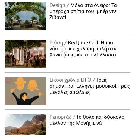
Design
Μόνο στα όνειρα: Τα
υπέροχα σπίτια του Ιμπέρ ντε
Ζιβανσί
Γεύση
Red Jane Grill: Η πιο
νόστιμη και χαλαρή αυλή στα
Χανιά (ίσως και στην Ελλάδα)
Είκοσι χρόνια LIFO
Tρεις
σημαντικοί Έλληνες μουσικοί, τρεις
μεγάλες απώλειες
Ρεπορτάζ
Το θολό και δύσκολο
μέλλον της Μονής Σινά