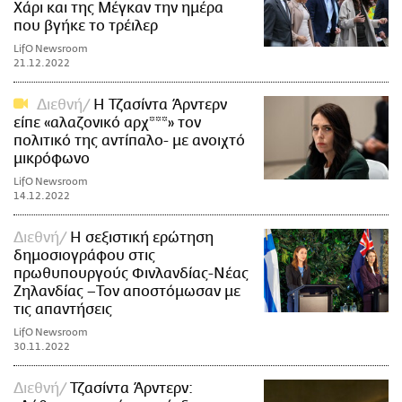
Χάρι και της Μέγκαν την ημέρα
που βγήκε το τρέιλερ
LifO Newsroom
21.12.2022
Διεθνή
Η Τζασίντα Άρντερν
είπε «αλαζονικό αρχ***» τον
πολιτικό της αντίπαλο- με ανοιχτό
μικρόφωνο
LifO Newsroom
14.12.2022
Διεθνή
Η σεξιστική ερώτηση
δημοσιογράφου στις
πρωθυπουργούς Φινλανδίας-Νέας
Ζηλανδίας –Τον αποστόμωσαν με
τις απαντήσεις
LifO Newsroom
30.11.2022
Διεθνή
Τζασίντα Άρντερν: