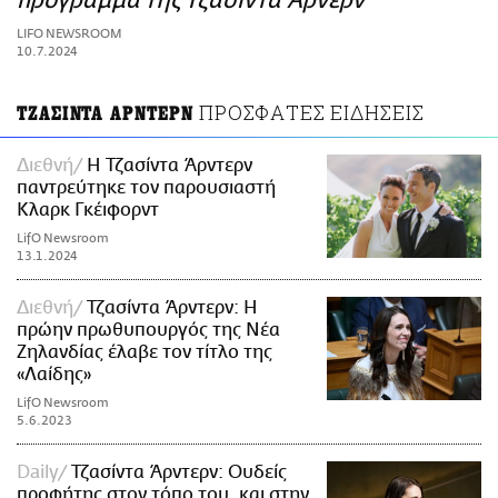
πρόγραμμα της Τζασίντα Άρνερν
ΑΜΠΑ
LIFO NEWSROOM
PRINT
10.7.2024
ΠΡΟΣΦΑΤΕΣ ΕΙΔΗΣΕΙΣ
ΤΖΑΣΙΝΤΑ ΑΡΝΤΕΡΝ
Διεθνή
Η Τζασίντα Άρντερν
παντρεύτηκε τον παρουσιαστή
Κλαρκ Γκέιφορντ
LifO Newsroom
13.1.2024
Διεθνή
Τζασίντα Άρντερν: Η
πρώην πρωθυπουργός της Νέα
Ζηλανδίας έλαβε τον τίτλο της
«Λαίδης»
LifO Newsroom
5.6.2023
Daily
Τζασίντα Άρντερν: Ουδείς
προφήτης στον τόπο του, και στην