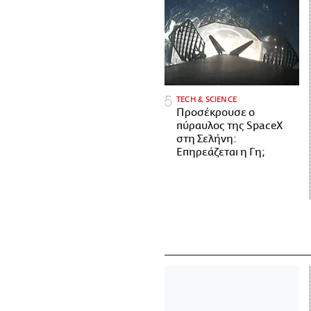
ΤECH & SCIENCE
Προσέκρουσε ο
πύραυλος της SpaceX
στη Σελήνη:
Επηρεάζεται η Γη;