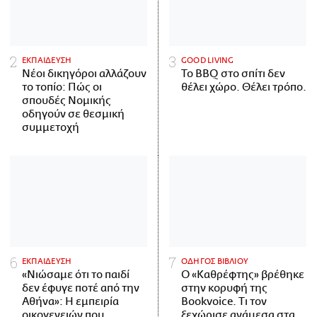
ΕΚΠΑΙΔΕΥΣΗ
GOOD LIVING
Νέοι δικηγόροι αλλάζουν
Το BBQ στο σπίτι δεν
το τοπίο: Πώς οι
θέλει χώρο. Θέλει τρόπο.
σπουδές Νομικής
οδηγούν σε θεσμική
συμμετοχή
ΕΚΠΑΙΔΕΥΣΗ
ΟΔΗΓΟΣ ΒΙΒΛΙΟΥ
«Νιώσαμε ότι το παιδί
Ο «Καθρέφτης» βρέθηκε
δεν έφυγε ποτέ από την
στην κορυφή της
Αθήνα»: Η εμπειρία
Bookvoice. Τι τον
οικογενειών που
ξεχώρισε ανάμεσα στα