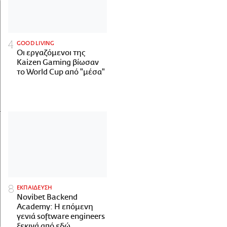
GOOD LIVING
Οι εργαζόμενοι της
Kaizen Gaming βίωσαν
το World Cup από "μέσα"
ΕΚΠΑΙΔΕΥΣΗ
Novibet Backend
Academy: Η επόμενη
γενιά software engineers
ξεκινά από εδώ