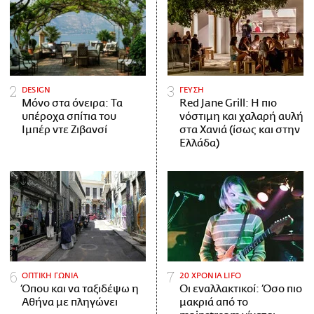
DESIGN
ΓΕΥΣΗ
Μόνο στα όνειρα: Τα
Red Jane Grill: Η πιο
υπέροχα σπίτια του
νόστιμη και χαλαρή αυλή
Ιμπέρ ντε Ζιβανσί
στα Χανιά (ίσως και στην
Ελλάδα)
ΟΠΤΙΚΗ ΓΩΝΙΑ
20 ΧΡΟΝΙΑ LIFO
Όπου και να ταξιδέψω η
Οι εναλλακτικοί: Όσο πιο
Αθήνα με πληγώνει
μακριά από το