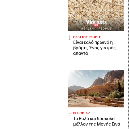
HEALTHY PEOPLE
Είναι καλό πρωινό η
βρόμη; Ένας γιατρός
απαντά
ΡΕΠΟΡΤΑΖ
Το θολό και δύσκολο
μέλλον της Μονής Σινά