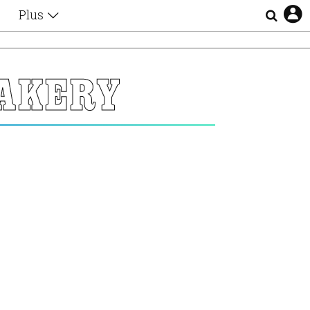
Plus
Θέματα
Συνεντεύξεις
Videos
BAKERY
τα
Αφιερώματα
Ζώδια
Εξομολογήσεις
Blogs
η
Οι Αθηναίοι
Απώλειες
Lgbtqi+
Επιλογές