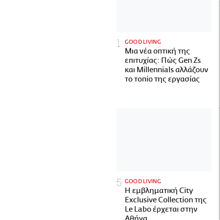
GOOD LIVING
Μια νέα οπτική της
επιτυχίας: Πώς Gen Zs
και Millennials αλλάζουν
το τοπίο της εργασίας
GOOD LIVING
Η εμβληματική City
Exclusive Collection της
Le Labo έρχεται στην
Αθήνα