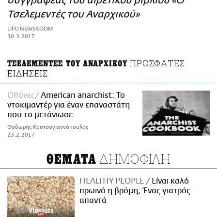
συγγραφέας του αιρετικού βιβλίου «Ο
ΑΜΠΑ
Τσελεμεντές του Αναρχικού»
PRINT
LIFO NEWSROOM
30.3.2017
ΠΡΟΣΦΑΤΕΣ
ΤΣΕΛΕΜΕΝΤΕΣ ΤΟΥ ΑΝΑΡΧΙΚΟΥ
ΕΙΔΗΣΕΙΣ
Οθόνες
American anarchist: Το
ντοκιμαντέρ για έναν επαναστάτη
που το μετάνιωσε
Θοδωρής Κουτσογιαννόπουλος
23.2.2017
ΔΗΜΟΦΙΛΗ
ΘΕΜΑΤΑ
HEALTHY PEOPLE
Είναι καλό
πρωινό η βρόμη; Ένας γιατρός
απαντά