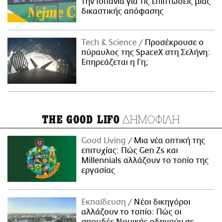
την Ισπανία για τις επιπτώσεις μιας
δικαστικής απόφασης
Τech & Science
Προσέκρουσε ο
πύραυλος της SpaceX στη Σελήνη:
Επηρεάζεται η Γη;
ΔΗΜΟΦΙΛΗ
THE GOOD LIFO
Good Living
Μια νέα οπτική της
επιτυχίας: Πώς Gen Zs και
Millennials αλλάζουν το τοπίο της
εργασίας
Εκπαίδευση
Νέοι δικηγόροι
αλλάζουν το τοπίο: Πώς οι