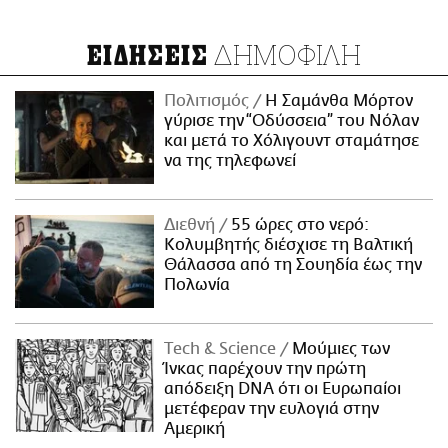
ΔΗΜΟΦΙΛΗ
ΕΙΔΗΣΕΙΣ
Πολιτισμός
Η Σαμάνθα Μόρτον
γύρισε την “Οδύσσεια” του Νόλαν
και μετά το Χόλιγουντ σταμάτησε
να της τηλεφωνεί
Διεθνή
55 ώρες στο νερό:
Κολυμβητής διέσχισε τη Βαλτική
Θάλασσα από τη Σουηδία έως την
Πολωνία
Τech & Science
Μούμιες των
Ίνκας παρέχουν την πρώτη
απόδειξη DNA ότι οι Ευρωπαίοι
μετέφεραν την ευλογιά στην
Αμερική