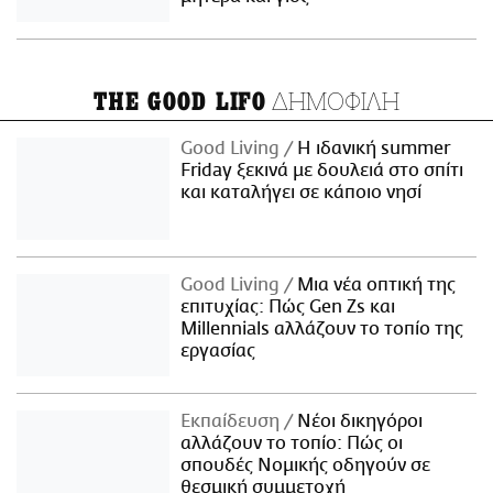
ΔΗΜΟΦΙΛΗ
THE GOOD LIFO
Good Living
Η ιδανική summer
Friday ξεκινά με δουλειά στο σπίτι
και καταλήγει σε κάποιο νησί
Good Living
Μια νέα οπτική της
επιτυχίας: Πώς Gen Zs και
Millennials αλλάζουν το τοπίο της
εργασίας
Εκπαίδευση
Νέοι δικηγόροι
αλλάζουν το τοπίο: Πώς οι
σπουδές Νομικής οδηγούν σε
θεσμική συμμετοχή