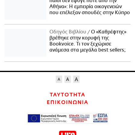
παιδί δεν έφυγε ποτέ από την
Αθήνα»: Η εμπειρία οικογενειών
που επέλεξαν σπουδές στην Κύπρο
Οδηγός Βιβλίου
Ο «Καθρέφτης»
βρέθηκε στην κορυφή της
Bookvoice. Τι τον ξεχώρισε
ανάμεσα στα μεγάλα best sellers;
ΤΑΥΤΟΤΗΤΑ
ΕΠΙΚΟΙΝΩΝΙΑ