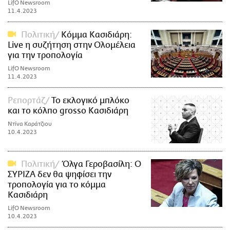
LifO Newsroom
11.4.2023
Πολιτική
Κόμμα Κασιδιάρη:
Live η συζήτηση στην Ολομέλεια
για την τροπολογία
LifO Newsroom
11.4.2023
Ρεπορτάζ
To εκλογικό μπλόκο
και το κόλπο grosso Κασιδιάρη
Ντίνα Καράτζιου
10.4.2023
Πολιτική
Όλγα Γεροβασίλη: Ο
ΣΥΡΙΖΑ δεν θα ψηφίσει την
τροπολογία για το κόμμα
Κασιδιάρη
LifO Newsroom
10.4.2023