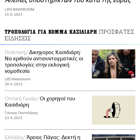
Απειλές υποστηρικτών του κατά της έδρας
ΑΜΠΑ
LIFO NEWSROOM
PRINT
15.6.2023
ΠΡΟΣΦΑΤΕΣ
ΤΡΟΠΟΛΟΓΙΑ ΓΙΑ ΚΟΜΜΑ ΚΑΣΙΔΙΑΡΗ
ΕΙΔΗΣΕΙΣ
Πολιτική
Δικηγορος Κασιδιάρη:
Να κριθούν αντισυνταγματικές οι
τροπολογίες στην εκλογική
νομοθεσία
LifO Newsroom
30.4.2023
Οπτική Γωνία
Οι χορηγοί του
Κασιδιάρη
Γιάννης Παντελάκης
23.4.2023
Ελλάδα
Άρειος Πάγος: Δεκτή η