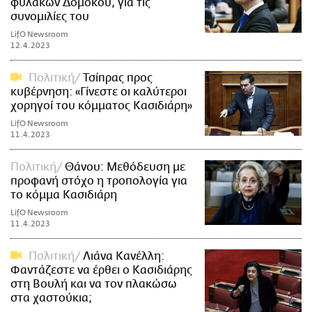
φυλακών Δομοκού, για τις
συνομιλίες του
LifO Newsroom
12.4.2023
Πολιτική
Τσίπρας προς
κυβέρνηση: «Γίνεστε οι καλύτεροι
χορηγοί του κόμματος Κασιδιάρη»
LifO Newsroom
11.4.2023
Πολιτική
Θάνου: Μεθόδευση με
προφανή στόχο η τροπολογία για
το κόμμα Κασιδιάρη
LifO Newsroom
11.4.2023
Πολιτική
Λιάνα Κανέλλη:
Φαντάζεστε να έρθει ο Κασιδιάρης
στη Βουλή και να τον πλακώσω
στα χαστούκια;