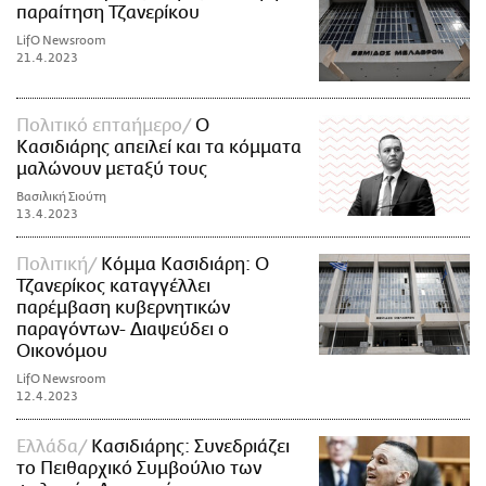
παραίτηση Τζανερίκου
LifO Newsroom
21.4.2023
Πολιτικό επταήμερο
Ο
Κασιδιάρης απειλεί και τα κόμματα
μαλώνουν μεταξύ τους
Βασιλική Σιούτη
13.4.2023
Πολιτική
Κόμμα Κασιδιάρη: Ο
Τζανερίκος καταγγέλλει
παρέμβαση κυβερνητικών
παραγόντων- Διαψεύδει ο
Οικονόμου
LifO Newsroom
12.4.2023
Ελλάδα
Κασιδιάρης: Συνεδριάζει
το Πειθαρχικό Συμβούλιο των