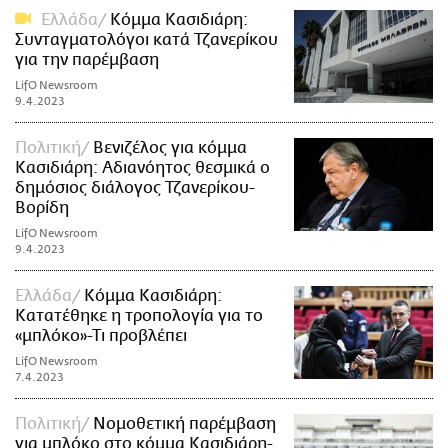
Ελλάδα
Κόμμα Κασιδιάρη:
Συνταγματολόγοι κατά Τζανερίκου
για την παρέμβαση
LifO Newsroom
9.4.2023
Πολιτική
Βενιζέλος για κόμμα
Κασιδιάρη: Αδιανόητος θεσμικά ο
δημόσιος διάλογος Τζανερίκου-
Βορίδη
LifO Newsroom
9.4.2023
Ελλάδα
Κόμμα Κασιδιάρη:
Κατατέθηκε η τροπολογία για το
«μπλόκο»-Τι προβλέπει
LifO Newsroom
7.4.2023
Πολιτική
Νομοθετική παρέμβαση
για μπλόκο στο κόμμα Κασιδιάρη-