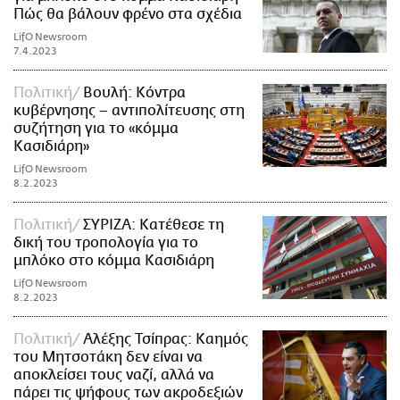
Πώς θα βάλουν φρένο στα σχέδια
LifO Newsroom
7.4.2023
Πολιτική
Βουλή: Κόντρα
κυβέρνησης – αντιπολίτευσης στη
συζήτηση για το «κόμμα
Κασιδιάρη»
LifO Newsroom
8.2.2023
Πολιτική
ΣΥΡΙΖΑ: Κατέθεσε τη
δική του τροπολογία για το
μπλόκο στο κόμμα Κασιδιάρη
LifO Newsroom
8.2.2023
Πολιτική
Αλέξης Τσίπρας: Καημός
του Μητσοτάκη δεν είναι να
αποκλείσει τους ναζί, αλλά να
πάρει τις ψήφους των ακροδεξιών