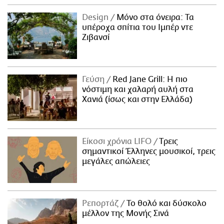
Design
Μόνο στα όνειρα: Τα
υπέροχα σπίτια του Ιμπέρ ντε
Ζιβανσί
Γεύση
Red Jane Grill: Η πιο
νόστιμη και χαλαρή αυλή στα
Χανιά (ίσως και στην Ελλάδα)
Είκοσι χρόνια LIFO
Tρεις
σημαντικοί Έλληνες μουσικοί, τρεις
μεγάλες απώλειες
Ρεπορτάζ
Το θολό και δύσκολο
μέλλον της Μονής Σινά