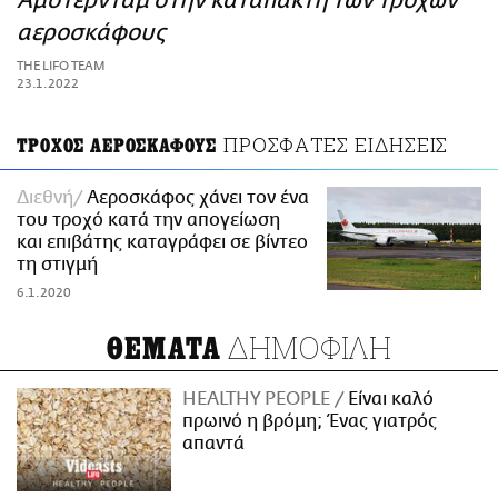
Άμστερνταμ στην καταπακτή των τροχών
ΑΜΠΑ
αεροσκάφους
PRINT
THE LIFO TEAM
23.1.2022
ΠΡΟΣΦΑΤΕΣ ΕΙΔΗΣΕΙΣ
ΤΡΟΧΟΣ ΑΕΡΟΣΚΑΦΟΥΣ
Διεθνή
Αεροσκάφος χάνει τον ένα
του τροχό κατά την απογείωση
και επιβάτης καταγράφει σε βίντεο
τη στιγμή
6.1.2020
ΔΗΜΟΦΙΛΗ
ΘΕΜΑΤΑ
HEALTHY PEOPLE
Είναι καλό
πρωινό η βρόμη; Ένας γιατρός
απαντά