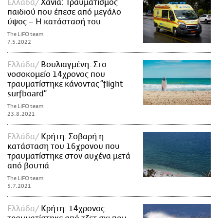
Ελλάδα
Χανιά: Τραυματισμός
παιδιού που έπεσε από μεγάλο
ύψος – Η κατάστασή του
The LiFO team
7.5.2022
Ελλάδα
Βουλιαγμένη: Στο
νοσοκομείο 14χρονος που
τραυματίστηκε κάνοντας “flight
surfboard”
The LiFO team
23.8.2021
Ελλάδα
Κρήτη: Σοβαρή η
κατάσταση του 16χρονου που
τραυματίστηκε στον αυχένα μετά
από βουτιά
The LiFO team
5.7.2021
Ελλάδα
Κρήτη: 14χρονος