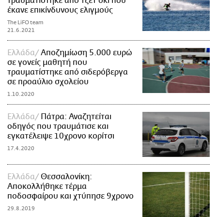
τραυματίστηκε από τζετ σκι που
έκανε επικίνδυνους ελιγμούς
The LiFO team
21.6.2021
Ελλάδα
Αποζημίωση 5.000 ευρώ
σε γονείς μαθητή που
τραυματίστηκε από σιδερόβεργα
σε προαύλιο σχολείου
1.10.2020
Ελλάδα
Πάτρα: Αναζητείται
οδηγός που τραυμάτισε και
εγκατέλειψε 10χρονο κορίτσι
17.4.2020
Ελλάδα
Θεσσαλονίκη:
Αποκολλήθηκε τέρμα
ποδοσφαίρου και χτύπησε 9χρονο
29.8.2019