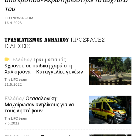
από κροτίδα- Ακρωτηριάστηκε το δάχτυλό
ΑΜΠΑ
του
PRINT
LIFO NEWSROOM
16.4.2023
ΠΡΟΣΦΑΤΕΣ
ΤΡΑΥΜΑΤΙΣΜΟΣ ΑΝΗΛΙΚΟΥ
ΕΙΔΗΣΕΙΣ
Ελλάδα
Τραυματισμός
9χρονου σε παιδική χαρά στη
Χαλκηδόνα – Καταγγελίες γονέων
The LiFO team
21.5.2022
Ελλάδα
Θεσσαλονίκη:
Μαχαίρωσαν ανηλίκους για να
τους ληστέψουν
The LiFO team
7.5.2022