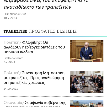
«Εξέφρασε δικές του απόψεις»- Για το
ΑΜΠΑ
ακαταδίωκτο των τραπεζιτών
PRINT
LIFO NEWSROOM
10.7.2023
ΠΡΟΣΦΑΤΕΣ ΕΙΔΗΣΕΙΣ
ΤΡΑΠΕΖΙΤΕΣ
Πολιτική
Φλωρίδης: Θα
αλλάξουν περίεργες διατάξεις του
ποινικού κώδικα
LifO Newsroom
7.7.2023
Πολιτική
Συνάντηση Μητσοτάκη
με τραπεζίτες: Προς αναθεώρηση
οι τραπεζικές χρεώσεις
24.10.2019
Οικονομία
Συμφωνία κυβέρνησης