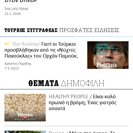
στον ύπνο»
ΑΜΠΑ
THE LIFO TEAM
PRINT
22.1.2024
ΠΡΟΣΦΑΤΕΣ ΕΙΔΗΣΕΙΣ
ΤΟΥΡΚΟΣ ΣΥΓΓΡΑΦΕΑΣ
The Review
Γιατί οι Τούρκοι
προσβλήθηκαν από τις «Νύχτες
Πανούκλας» του Ορχάν Παμούκ;
Χρήστος Παρίδης
7.9.2022
ΔΗΜΟΦΙΛΗ
ΘΕΜΑΤΑ
HEALTHY PEOPLE
Είναι καλό
πρωινό η βρόμη; Ένας γιατρός
απαντά