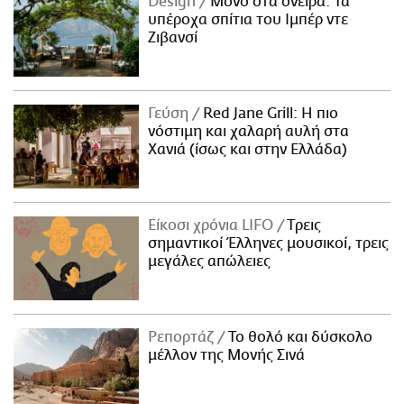
Design
Μόνο στα όνειρα: Τα
υπέροχα σπίτια του Ιμπέρ ντε
Ζιβανσί
Γεύση
Red Jane Grill: Η πιο
νόστιμη και χαλαρή αυλή στα
Χανιά (ίσως και στην Ελλάδα)
Είκοσι χρόνια LIFO
Tρεις
σημαντικοί Έλληνες μουσικοί, τρεις
μεγάλες απώλειες
Ρεπορτάζ
Το θολό και δύσκολο
μέλλον της Μονής Σινά