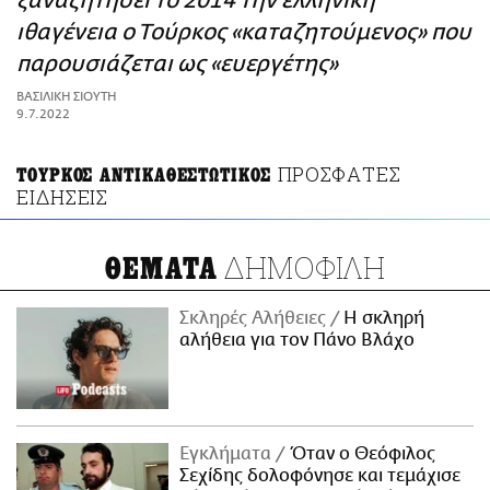
ξαναζητήσει το 2014 την ελληνική
ΑΜΠΑ
ιθαγένεια ο Τούρκος «καταζητούμενος» που
PRINT
παρουσιάζεται ως «ευεργέτης»
ΒΑΣΙΛΙΚΗ ΣΙΟΥΤΗ
9.7.2022
ΠΡΟΣΦΑΤΕΣ
ΤΟΥΡΚΟΣ ΑΝΤΙΚΑΘΕΣΤΩΤΙΚΟΣ
ΕΙΔΗΣΕΙΣ
ΔΗΜΟΦΙΛΗ
ΘΕΜΑΤΑ
Σκληρές Αλήθειες
H σκληρή
αλήθεια για τον Πάνο Βλάχο
Εγκλήματα
Όταν ο Θεόφιλος
Σεχίδης δολοφόνησε και τεμάχισε