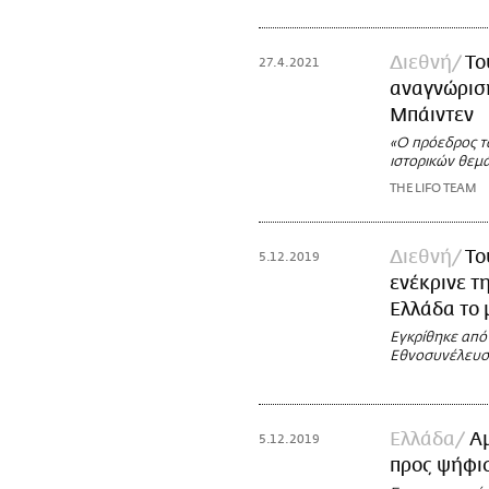
Διεθνή
Το
27.4.2021
αναγνώριση
Μπάιντεν
«Ο πρόεδρος τω
ιστορικών θεμά
THE LIFO TEAM
Διεθνή
Το
5.12.2019
ενέκρινε τ
Ελλάδα το 
Εγκρίθηκε από
Εθνοσυνέλευση
Ελλάδα
Α
5.12.2019
προς ψήφισ