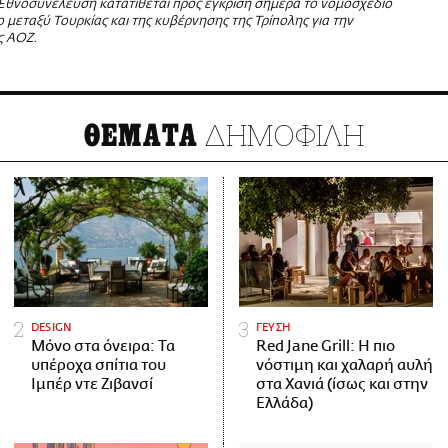
 Εθνοσυνέλευση κατατίθεται προς έγκριση σήμερα το νομοσχέδιο
ο μεταξύ Τουρκίας και της κυβέρνησης της Τρίπολης για την
ς ΑΟΖ.
ΔΗΜΟΦΙΛΗ
ΘΕΜΑΤΑ
DESIGN
ΓΕΥΣΗ
Μόνο στα όνειρα: Τα
Red Jane Grill: Η πιο
υπέροχα σπίτια του
νόστιμη και χαλαρή αυλή
Ιμπέρ ντε Ζιβανσί
στα Χανιά (ίσως και στην
Ελλάδα)