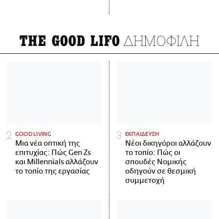
ΔΗΜΟΦΙΛΗ
THE GOOD LIFO
GOOD LIVING
ΕΚΠΑΙΔΕΥΣΗ
Μια νέα οπτική της
Νέοι δικηγόροι αλλάζουν
επιτυχίας: Πώς Gen Zs
το τοπίο: Πώς οι
και Millennials αλλάζουν
σπουδές Νομικής
το τοπίο της εργασίας
οδηγούν σε θεσμική
συμμετοχή