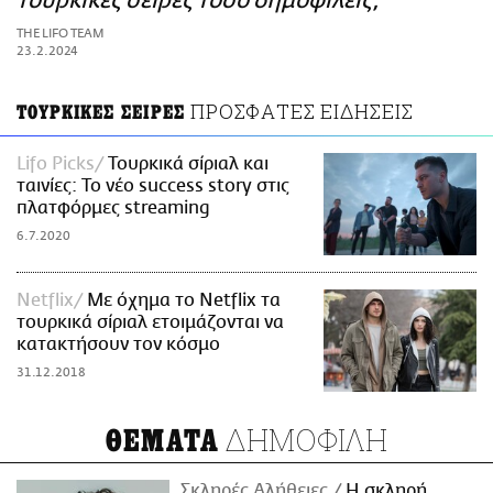
τουρκικές σειρές τόσο δημοφιλείς;
ΑΜΠΑ
THE LIFO TEAM
PRINT
23.2.2024
ΠΡΟΣΦΑΤΕΣ ΕΙΔΗΣΕΙΣ
ΤΟΥΡΚΙΚΕΣ ΣΕΙΡΕΣ
Lifo Picks
Τουρκικά σίριαλ και
ταινίες: Το νέο success story στις
πλατφόρμες streaming
6.7.2020
Νetflix
Με όχημα το Netflix τα
τουρκικά σίριαλ ετοιμάζονται να
κατακτήσουν τον κόσμο
31.12.2018
ΔΗΜΟΦΙΛΗ
ΘΕΜΑΤΑ
Σκληρές Αλήθειες
H σκληρή