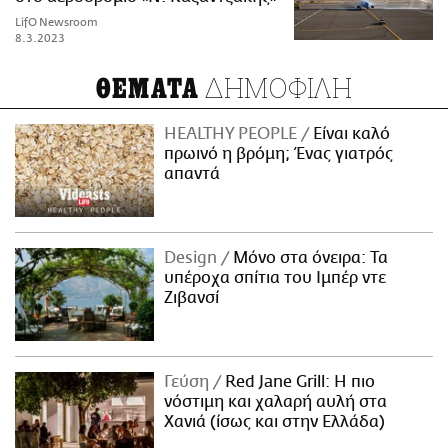
LifO Newsroom
8.3.2023
ΔΗΜΟΦΙΛΗ
ΘΕΜΑΤΑ
HEALTHY PEOPLE
Είναι καλό
πρωινό η βρόμη; Ένας γιατρός
απαντά
Design
Μόνο στα όνειρα: Τα
υπέροχα σπίτια του Ιμπέρ ντε
Ζιβανσί
Γεύση
Red Jane Grill: Η πιο
νόστιμη και χαλαρή αυλή στα
Χανιά (ίσως και στην Ελλάδα)