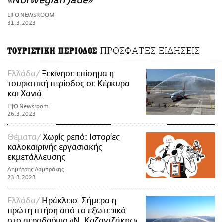
«Norwegian Jade»
ΑΜΠΑ
LIFO NEWSROOM
PRINT
31.3.2023
ΠΡΟΣΦΑΤΕΣ ΕΙΔΗΣΕΙΣ
ΤΟΥΡΙΣΤΙΚΗ ΠΕΡΙΟΔΟΣ
Ελλάδα
Ξεκίνησε επίσημα η
τουριστική περίοδος σε Κέρκυρα
και Χανιά
LifO Newsroom
26.3.2023
Θέματα
Χωρίς ρεπό: Ιστορίες
καλοκαιρινής εργασιακής
εκμετάλλευσης
Δημήτρης Λαμπράκης
23.3.2023
Ελλάδα
Ηράκλειο: Σήμερα η
πρώτη πτήση από το εξωτερικό
στο αεροδρόμιο «Ν. Καζαντζάκης»