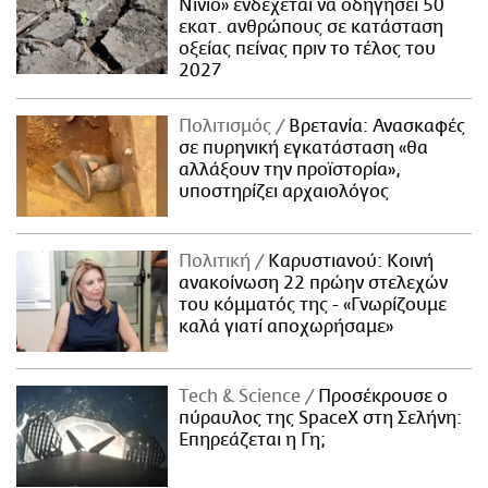
Νίνιο» ενδέχεται να οδηγήσει 50
εκατ. ανθρώπους σε κατάσταση
οξείας πείνας πριν το τέλος του
2027
Πολιτισμός
Βρετανία: Ανασκαφές
σε πυρηνική εγκατάσταση «θα
αλλάξουν την προϊστορία»,
υποστηρίζει αρχαιολόγος
Πολιτική
Καρυστιανού: Κοινή
ανακοίνωση 22 πρώην στελεχών
του κόμματός της - «Γνωρίζουμε
καλά γιατί αποχωρήσαμε»
Τech & Science
Προσέκρουσε ο
πύραυλος της SpaceX στη Σελήνη:
Επηρεάζεται η Γη;