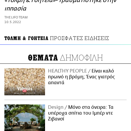
«Τόλμη & Γοητεία»- Τραυματίστηκε στην
ΑΜΠΑ
ιππασία
PRINT
THE LIFO TEAM
10.5.2022
ΠΡΟΣΦΑΤΕΣ ΕΙΔΗΣΕΙΣ
ΤΟΛΜΗ & ΓΟΗΤΕΙΑ
ΔΗΜΟΦΙΛΗ
ΘΕΜΑΤΑ
HEALTHY PEOPLE
Είναι καλό
πρωινό η βρόμη; Ένας γιατρός
απαντά
Design
Μόνο στα όνειρα: Τα
υπέροχα σπίτια του Ιμπέρ ντε
Ζιβανσί