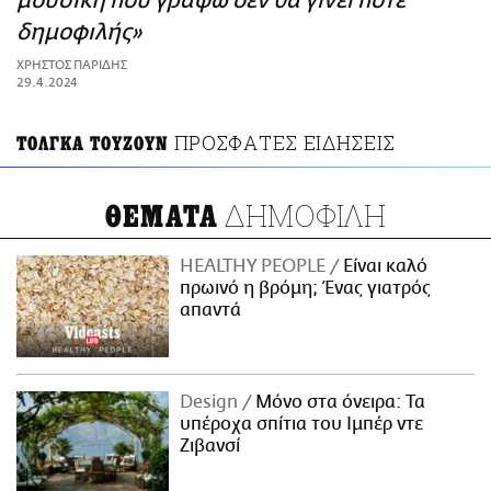
μουσική που γράφω δεν θα γίνει ποτέ
ΑΜΠΑ
δημοφιλής»
PRINT
ΧΡΗΣΤΟΣ ΠΑΡΙΔΗΣ
29.4.2024
ΠΡΟΣΦΑΤΕΣ ΕΙΔΗΣΕΙΣ
ΤΟΛΓΚΑ ΤΟΥΖΟΥΝ
ΔΗΜΟΦΙΛΗ
ΘΕΜΑΤΑ
HEALTHY PEOPLE
Είναι καλό
πρωινό η βρόμη; Ένας γιατρός
απαντά
Design
Μόνο στα όνειρα: Τα
υπέροχα σπίτια του Ιμπέρ ντε
Ζιβανσί