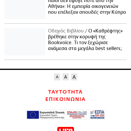
παιδί δεν έφυγε ποτέ από την
Αθήνα»: Η εμπειρία οικογενειών
που επέλεξαν σπουδές στην Κύπρο
Οδηγός Βιβλίου
Ο «Καθρέφτης»
βρέθηκε στην κορυφή της
Bookvoice. Τι τον ξεχώρισε
ανάμεσα στα μεγάλα best sellers;
ΤΑΥΤΟΤΗΤΑ
ΕΠΙΚΟΙΝΩΝΙΑ