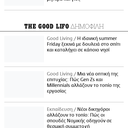
ΔΗΜΟΦΙΛΗ
THE GOOD LIFO
Good Living
Η ιδανική summer
Friday ξεκινά με δουλειά στο σπίτι
και καταλήγει σε κάποιο νησί
Good Living
Μια νέα οπτική της
επιτυχίας: Πώς Gen Zs και
Millennials αλλάζουν το τοπίο της
εργασίας
Εκπαίδευση
Νέοι δικηγόροι
αλλάζουν το τοπίο: Πώς οι
σπουδές Νομικής οδηγούν σε
θεσμική συμμετοχή