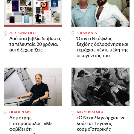
20 ΧΡΟΝΙΑ LIFO
ΕΓΚΛΗΜΑΤΑ
Από όσα βιβλία διάβασες
Όταν ο Θεόφιλος
τα τελευταία 20 χρόνια,
Σεχίδης δολοφόνησε και
αυτό ξεχωρίζεις
τεμάχισε πέντε μέλη της
οικογένειάς του
ΟΙ ΑΘΗΝΑΙΟΙ
ΜΕΣΟΠΟΛΕΜΟΣ
Δημήτρης
«Ο Νεοέλλην άρχισε να
Ποτηρόπουλος: «Με
λούεται. Γεγονός
φοβίζει ότι
κοσμοϊστορικής