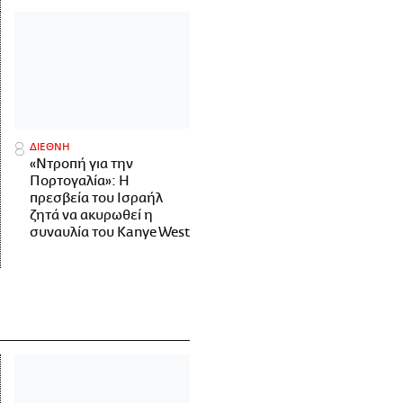
ΔΙΕΘΝΗ
«Ντροπή για την
Πορτογαλία»: Η
πρεσβεία του Ισραήλ
ζητά να ακυρωθεί η
συναυλία του Kanye West