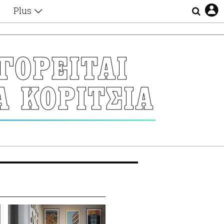
Plus
Θέματα
Συνεντεύξεις
Videos
ΓΟΡΕΙΤΑΙ
τα
Αφιερώματα
Ζώδια
Α ΚΟΡΙΤΣΙΑ
Εξομολογήσεις
Blogs
η
Οι Αθηναίοι
Απώλειες
Lgbtqi+
Επιλογές