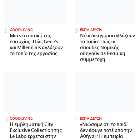
GOOD LIVING
ΕΚΠΑΙΔΕΥΣΗ
Μια νέα οπτική της
Νέοι δικηγόροι αλλάζουν
επιτυχίας: Πώς Gen Zs
το τοπίο: Πώς οι
και Millennials αλλάζουν
σπουδές Νομικής
το τοπίο της εργασίας
οδηγούν σε θεσμική
συμμετοχή
GOOD LIVING
ΕΚΠΑΙΔΕΥΣΗ
Η εμβληματική City
«Νιώσαμε ότι το παιδί
Exclusive Collection της
δεν έφυγε ποτέ από την
Le Labo έρχεται στην
Αθήνα»: Η εμπειρία