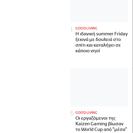
GOOD LIVING
Η ιδανική summer Friday
ξεκινά με δουλειά στο
σπίτι και καταλήγει σε
κάποιο νησί
GOOD LIVING
Οι εργαζόμενοι της
Kaizen Gaming βίωσαν
το World Cup από "μέσα"