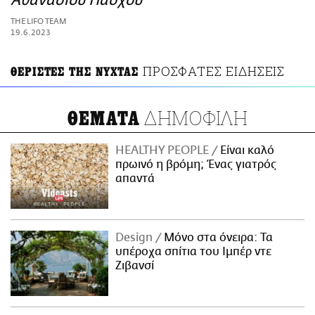
Αθανάσιου Πάσχου
ΑΜΠΑ
THE LIFO TEAM
PRINT
19.6.2023
ΠΡΟΣΦΑΤΕΣ ΕΙΔΗΣΕΙΣ
ΘΕΡΙΣΤΕΣ ΤΗΣ ΝΥΧΤΑΣ
ΔΗΜΟΦΙΛΗ
ΘΕΜΑΤΑ
HEALTHY PEOPLE
Είναι καλό
πρωινό η βρόμη; Ένας γιατρός
απαντά
Design
Μόνο στα όνειρα: Τα
υπέροχα σπίτια του Ιμπέρ ντε
Ζιβανσί