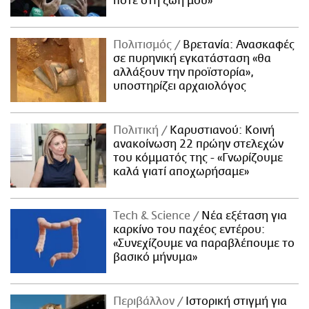
ποτέ στη ζωή μου»
Πολιτισμός
Βρετανία: Ανασκαφές
σε πυρηνική εγκατάσταση «θα
αλλάξουν την προϊστορία»,
υποστηρίζει αρχαιολόγος
Πολιτική
Καρυστιανού: Κοινή
ανακοίνωση 22 πρώην στελεχών
του κόμματός της - «Γνωρίζουμε
καλά γιατί αποχωρήσαμε»
Τech & Science
Νέα εξέταση για
καρκίνο του παχέος εντέρου:
«Συνεχίζουμε να παραβλέπουμε το
βασικό μήνυμα»
Περιβάλλον
Ιστορική στιγμή για