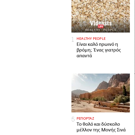
HEALTHY PEOPLE
Είναι καλό πρωινό η
βρόμη; Ένας γιατρός
απαντά
ΡΕΠΟΡΤΑΖ
Το θολό και δύσκολο
μέλλον της Μονής Σινά