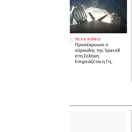
ΤECH & SCIENCE
Προσέκρουσε ο
πύραυλος της SpaceX
στη Σελήνη:
Επηρεάζεται η Γη;