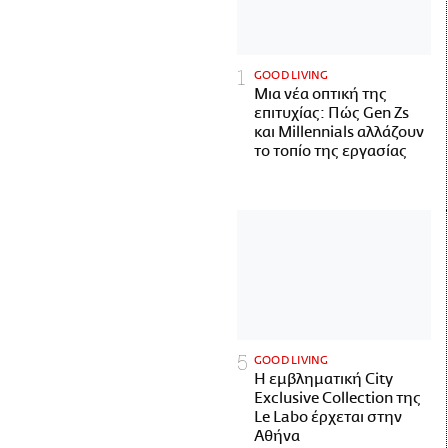
GOOD LIVING
Μια νέα οπτική της
επιτυχίας: Πώς Gen Zs
και Millennials αλλάζουν
το τοπίο της εργασίας
GOOD LIVING
Η εμβληματική City
Exclusive Collection της
Le Labo έρχεται στην
Αθήνα