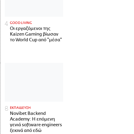
GOOD LIVING
Οι εργαζόμενοι της
Kaizen Gaming βίωσαν
το World Cup από "μέσα"
ΕΚΠΑΙΔΕΥΣΗ
Novibet Backend
Academy: Η επόμενη
γενιά software engineers
ξεκινά από εδώ