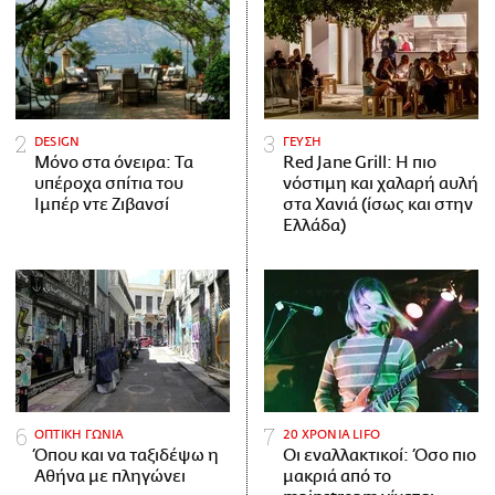
DESIGN
ΓΕΥΣΗ
Μόνο στα όνειρα: Τα
Red Jane Grill: Η πιο
υπέροχα σπίτια του
νόστιμη και χαλαρή αυλή
Ιμπέρ ντε Ζιβανσί
στα Χανιά (ίσως και στην
Ελλάδα)
ΟΠΤΙΚΗ ΓΩΝΙΑ
20 ΧΡΟΝΙΑ LIFO
Όπου και να ταξιδέψω η
Οι εναλλακτικοί: Όσο πιο
Αθήνα με πληγώνει
μακριά από το