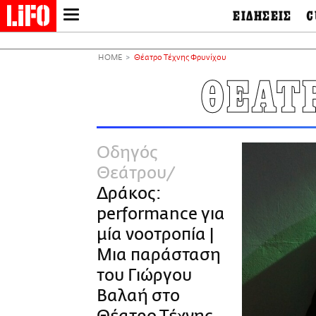
ΕΙΔΗΣΕΙΣ
C
LIFO SHOP
Ελλάδα
Ο
Διεθνή
Μ
NEWSLETTER
HOME
Θέατρο Τέχνης Φρυνίχου
Πολιτική
Θ
ΜΙΚΡΟΠΡΑΓΜΑΤΑ
ΘΕΑΤ
Οικονομία
Ει
THE GOOD LIFO
Πολιτισμός
Βι
LIFOLAND
Αθλητισμός
Αρ
CITY GUIDE
& 
Περιβάλλον
Οδηγός
D
ΑΜΠΑ
TV & Media
Φ
Θεάτρου
PRINT
Tech &
Science
Δράκος:
European Lifo
performance για
μία νοοτροπία |
Μια παράσταση
του Γιώργου
Βαλαή στο