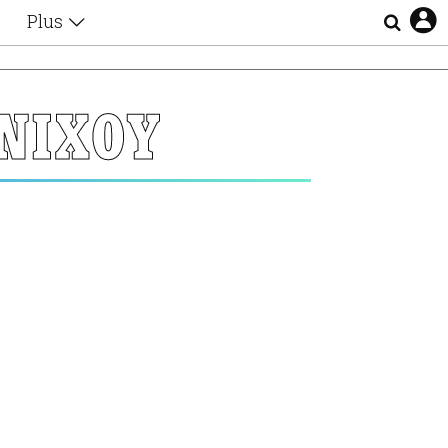
Plus
Θέματα
Συνεντεύξεις
Videos
ΝΙΧΟΥ
τα
Αφιερώματα
Ζώδια
Εξομολογήσεις
Blogs
η
Οι Αθηναίοι
Απώλειες
Lgbtqi+
Επιλογές