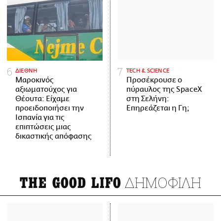
ΔΙΕΘΝΗ
ΤECH & SCIENCE
Μαροκινός
Προσέκρουσε ο
αξιωματούχος για
πύραυλος της SpaceX
Θέουτα: Είχαμε
στη Σελήνη:
προειδοποιήσει την
Επηρεάζεται η Γη;
Ισπανία για τις
επιπτώσεις μιας
δικαστικής απόφασης
ΔΗΜΟΦΙΛΗ
THE GOOD LIFO