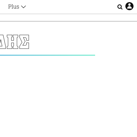
Plus
Θέματα
Συνεντεύξεις
Videos
ΔΗΣ
τα
Αφιερώματα
Ζώδια
Εξομολογήσεις
Blogs
η
Οι Αθηναίοι
Απώλειες
Lgbtqi+
Επιλογές