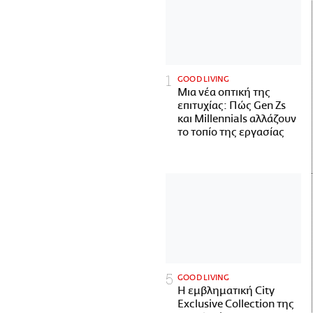
GOOD LIVING
Μια νέα οπτική της
επιτυχίας: Πώς Gen Zs
και Millennials αλλάζουν
το τοπίο της εργασίας
GOOD LIVING
Η εμβληματική City
Exclusive Collection της