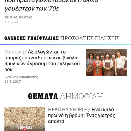
που πρωταγωνιστούσε σε ιταλικά
ΑΜΠΑ
γουέστερν των '70s
PRINT
ΦΩΝΤΑΣ ΤΡΟΥΣΑΣ
7.2.2021
ΠΡΟΣΦΑΤΕΣ ΕΙΔΗΣΕΙΣ
ΘΑΝΑΣΗΣ ΓΚΑΪΦΥΛΛΙΑΣ
Μουσική
Αξιολογώντας το
μπαράζ επανεκδόσεων σε βινύλιο
θρυλικών άλμπουμ του ελληνικού
ροκ...
Αντώνης Μποσκοΐτης
22.3.2017
ΔΗΜΟΦΙΛΗ
ΘΕΜΑΤΑ
HEALTHY PEOPLE
Είναι καλό
πρωινό η βρόμη; Ένας γιατρός
απαντά