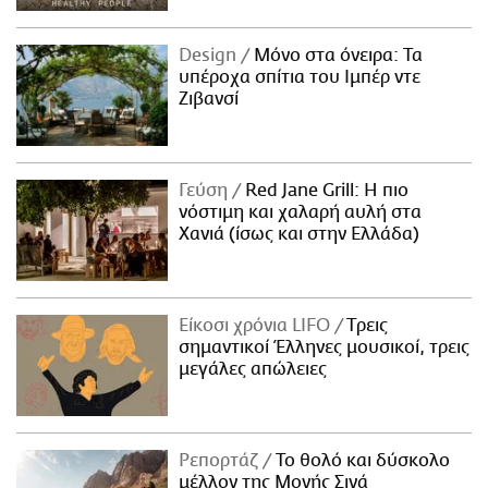
Design
Μόνο στα όνειρα: Τα
υπέροχα σπίτια του Ιμπέρ ντε
Ζιβανσί
Γεύση
Red Jane Grill: Η πιο
νόστιμη και χαλαρή αυλή στα
Χανιά (ίσως και στην Ελλάδα)
Είκοσι χρόνια LIFO
Tρεις
σημαντικοί Έλληνες μουσικοί, τρεις
μεγάλες απώλειες
Ρεπορτάζ
Το θολό και δύσκολο
μέλλον της Μονής Σινά