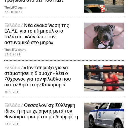
τραγωδία στο σετ του Rust
The LiFO team
22.10.2021
Ελλάδα
Νέα ανακοίνωση της
ΕΛ.ΑΣ. για το πίτμπουλ στο
Γαλάτσι - «Δάγκωσε τον
αστυνομικό στο μηρό»
The LiFO team
13.8.2021
Ελλάδα
«Τον έσπρωξα για να
σταματήσει η διαμάχη» λέει ο
70χρονος για τον φίλαθλο που
σκοτώθηκε στην Καλαμαριά
30.9.2019
Ελλάδα
Θεσσαλονίκη: Σύλληψη
ιδιοκτήτη επιχείρησης μετά τον
θανάσιμο τραυματισμό διαρρήκτη
13.8.2019