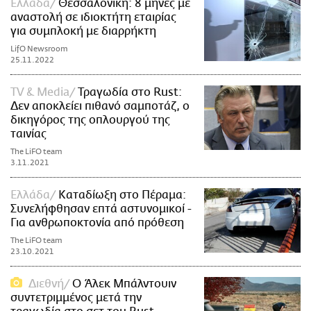
Ελλάδα
Θεσσαλονίκη: 8 μήνες με
αναστολή σε ιδιοκτήτη εταιρίας
για συμπλοκή με διαρρήκτη
LifO Newsroom
25.11.2022
TV & Media
Τραγωδία στο Rust:
Δεν αποκλείει πιθανό σαμποτάζ, ο
δικηγόρος της οπλουργού της
ταινίας
The LiFO team
3.11.2021
Ελλάδα
Καταδίωξη στο Πέραμα:
Συνελήφθησαν επτά αστυνομικοί -
Για ανθρωποκτονία από πρόθεση
The LiFO team
23.10.2021
Διεθνή
Ο Άλεκ Μπάλντουιν
συντετριμμένος μετά την