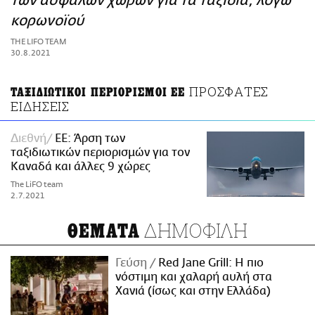
των ασφαλών χωρών για τα ταξίδια, λόγω
ΑΜΠΑ
κορωνοϊού
PRINT
THE LIFO TEAM
30.8.2021
ΠΡΟΣΦΑΤΕΣ
ΤΑΞΙΔΙΩΤΙΚΟΙ ΠΕΡΙΟΡΙΣΜΟΙ ΕΕ
ΕΙΔΗΣΕΙΣ
Διεθνή
EE: Άρση των
ταξιδιωτικών περιορισμών για τον
Καναδά και άλλες 9 χώρες
The LiFO team
2.7.2021
ΔΗΜΟΦΙΛΗ
ΘΕΜΑΤΑ
Γεύση
Red Jane Grill: Η πιο
νόστιμη και χαλαρή αυλή στα
Χανιά (ίσως και στην Ελλάδα)