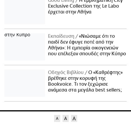
Good Living
Η εμβληματική City
Exclusive Collection της Le Labo
έρχεται στην Αθήνα
Εκπαίδευση
«Νιώσαμε ότι το
παιδί δεν έφυγε ποτέ από την
Αθήνα»: Η εμπειρία οικογενειών
που επέλεξαν σπουδές στην Κύπρο
Οδηγός Βιβλίου
Ο «Καθρέφτης»
βρέθηκε στην κορυφή της
Bookvoice. Τι τον ξεχώρισε
ανάμεσα στα μεγάλα best sellers;