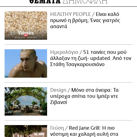
ΔΗΜΟΦΙΛΗ
ΘΕΜΑΤΑ
HEALTHY PEOPLE
Είναι καλό
πρωινό η βρόμη; Ένας γιατρός
απαντά
Ημερολόγιο
51 ταινίες που μού
άλλαξαν τη ζωή- updated. Aπό τον
Στάθη Τσαγκαρουσιάνο
Design
Μόνο στα όνειρα: Τα
υπέροχα σπίτια του Ιμπέρ ντε
Ζιβανσί
Γεύση
Red Jane Grill: Η πιο
νόστιμη και χαλαρή αυλή στα