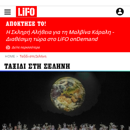
Παράκαμψη
προς
το
ΕΙΔΗΣΕΙΣ
κυρίως
ΑΠΟΚΤΗΣΕ ΤΟ!
περιεχόμενο
CULTURE
Η Σκληρή Αλήθεια για τη Μαλβίνα Κάραλη -
ΑΠΟΨΕΙΣ
Διαθέσιμη τώρα στo LiFO onDemand
ΤΡΟΠΟΣ ΖΩΗΣ
Δείτε περισσότερα
PODCASTS
HOME
Ταξίδι στη Σελήνη
Plus
ΤΑΞΙΔΙ ΣΤΗ ΣΕΛΗΝΗ
LIFO SHOP
NEWSLETTER
ΜΙΚΡΟΠΡΑΓΜΑΤΑ
THE GOOD LIFO
LIFOLAND
CITY GUIDE