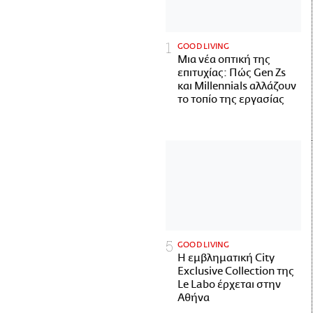
GOOD LIVING
Μια νέα οπτική της
επιτυχίας: Πώς Gen Zs
και Millennials αλλάζουν
το τοπίο της εργασίας
GOOD LIVING
Η εμβληματική City
Exclusive Collection της
Le Labo έρχεται στην
Αθήνα