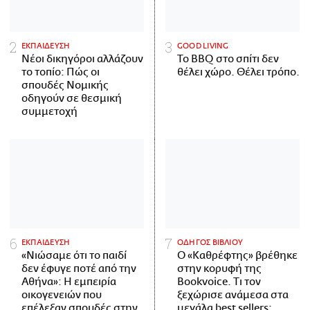
ΕΚΠΑΙΔΕΥΣΗ
GOOD LIVING
Νέοι δικηγόροι αλλάζουν
Το BBQ στο σπίτι δεν
το τοπίο: Πώς οι
θέλει χώρο. Θέλει τρόπο.
σπουδές Νομικής
οδηγούν σε θεσμική
συμμετοχή
ΕΚΠΑΙΔΕΥΣΗ
ΟΔΗΓΟΣ ΒΙΒΛΙΟΥ
«Νιώσαμε ότι το παιδί
Ο «Καθρέφτης» βρέθηκε
δεν έφυγε ποτέ από την
στην κορυφή της
Αθήνα»: Η εμπειρία
Bookvoice. Τι τον
οικογενειών που
ξεχώρισε ανάμεσα στα
επέλεξαν σπουδές στην
μεγάλα best sellers;