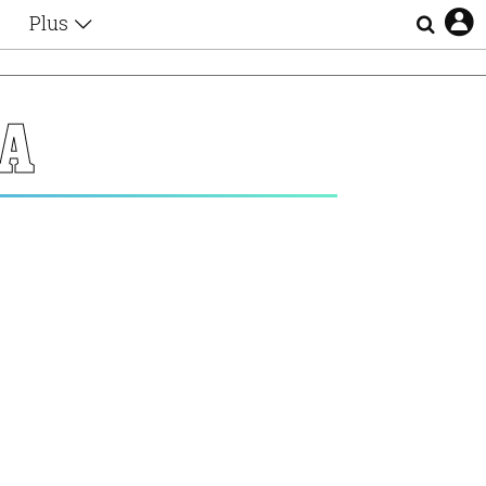
Plus
Θέματα
Συνεντεύξεις
Videos
MA
τα
Αφιερώματα
Ζώδια
Εξομολογήσεις
Blogs
η
Οι Αθηναίοι
Απώλειες
Lgbtqi+
Επιλογές