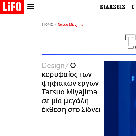
ΕΙΔΗΣΕΙΣ
C
LIFO SHOP
Ελλάδα
Ο
Διεθνή
Μ
NEWSLETTER
HOME
Tatsuo Miyajima
Πολιτική
Θ
ΜΙΚΡΟΠΡΑΓΜΑΤΑ
T
Οικονομία
Ει
THE GOOD LIFO
Πολιτισμός
Βι
LIFOLAND
Αθλητισμός
Αρ
CITY GUIDE
& 
Περιβάλλον
Design
Ο
D
ΑΜΠΑ
TV & Media
Φ
κορυφαίος των
PRINT
Tech &
Science
ψηφιακών έργων
European Lifo
Tatsuo Miyajima
σε μία μεγάλη
έκθεση στο Σίδνεϊ