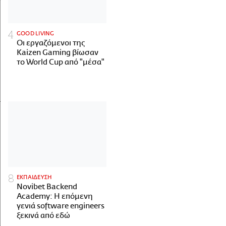
GOOD LIVING
Οι εργαζόμενοι της
Kaizen Gaming βίωσαν
το World Cup από "μέσα"
ΕΚΠΑΙΔΕΥΣΗ
Novibet Backend
Academy: Η επόμενη
γενιά software engineers
ξεκινά από εδώ