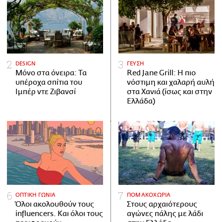
DESIGN
ΓΕΥΣΗ
Μόνο στα όνειρα: Τα
Red Jane Grill: Η πιο
υπέροχα σπίτια του
νόστιμη και χαλαρή αυλή
Ιμπέρ ντε Ζιβανσί
στα Χανιά (ίσως και στην
Ελλάδα)
ΟΠΤΙΚΗ ΓΩΝΙΑ
ΠΟΜΑΚΟΧΩΡΙΑ
Όλοι ακολουθούν τους
Στους αρχαιότερους
influencers. Και όλοι τους
αγώνες πάλης με λάδι