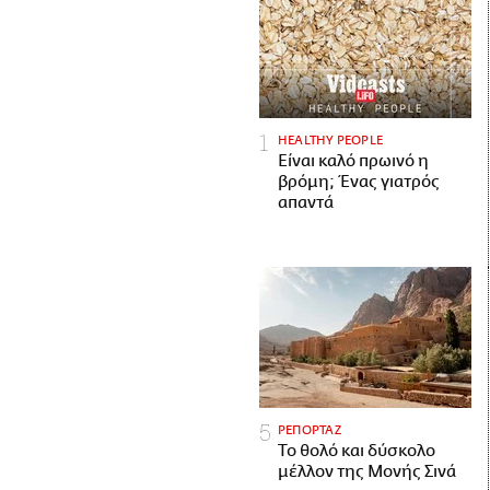
HEALTHY PEOPLE
Είναι καλό πρωινό η
βρόμη; Ένας γιατρός
απαντά
ΡΕΠΟΡΤΑΖ
Το θολό και δύσκολο
μέλλον της Μονής Σινά