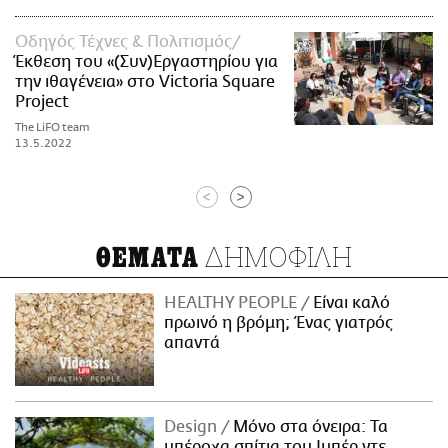
Οδηγός Τέχνες & Πολιτισμός
Έκθεση του «(Συν)Εργαστηρίου για
την ιθαγένεια» στο Victoria Square
Project
The LiFO team
13.5.2022
<
>
ΔΗΜΟΦΙΛΗ
ΘΕΜΑΤΑ
HEALTHY PEOPLE
Είναι καλό
πρωινό η βρόμη; Ένας γιατρός
απαντά
Design
Μόνο στα όνειρα: Τα
υπέροχα σπίτια του Ιμπέρ ντε