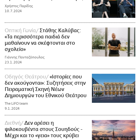
Χρήστος Παρίδης
10.7.2024
Οπτική Γωνία
Στάθης Καλύβας:
«Τα περισσότερα παιδιά δεν
μαθαίνουν να σκέφτονται στο
σχολείο»
Γιάννης Πανταζόπουλος
23.1.2024
Οδηγός Θεάτρου
«Ιστορίες που
δεν ακούγονται»: Συζητήσεις στην
Πειραματική Σκηνή Νέων
Δημιουργών του Εθνικού Θεάτρου
The LiFO team
9.1.2024
Διεθνή
Δεν αρέσει η
ψιλοκουβέντα στους Σουηδούς -
Μέχρι και το «γεια» τους κρύβει