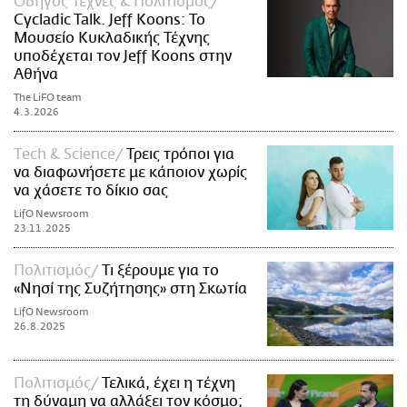
Οδηγός Τέχνες & Πολιτισμός
Cycladic Talk. Jeff Koons: Το
Μουσείο Κυκλαδικής Τέχνης
υποδέχεται τον Jeff Koons στην
Αθήνα
The LiFO team
4.3.2026
Τech & Science
Τρεις τρόποι για
να διαφωνήσετε με κάποιον χωρίς
να χάσετε το δίκιο σας
LifO Newsroom
23.11.2025
Πολιτισμός
Τι ξέρουμε για το
«Νησί της Συζήτησης» στη Σκωτία
LifO Newsroom
26.8.2025
Πολιτισμός
Τελικά, έχει η τέχνη
τη δύναμη να αλλάξει τον κόσμο;