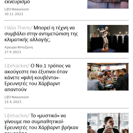
εκνευρισμό
LifO Newsroom
30.11.2023
I Was There
Μπορεί η τέχνη να
συμβάλει στην αντιμετώπιση της
κλιματικής αλλαγής;
Αργυρώ Μποζώνη
27.9.2023
Lifehacker
Ο Νο.1 τρόπος να
ακούγεστε πιο έξυπνοι όταν
κάνετε «ψιλή κουβέντα»-
Ερευνητές του Χάρβαρντ
απαντούν
LifO Newsroom
15.6.2023
Lifehacker
Το «μυστικό» να
γίνουμε πιο συμπαθητικοί-
Ερευνητές του Χάρβαρντ βρήκαν