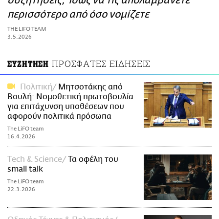
συζητήσεις; Ίσως να τις απολαμβάνετε
ΑΜΠΑ
περισσότερο από όσο νομίζετε
PRINT
THE LIFO TEAM
3.5.2026
ΠΡΟΣΦΑΤΕΣ ΕΙΔΗΣΕΙΣ
ΣΥΖΗΤΗΣΗ
Πολιτική
Μητσοτάκης από
Βουλή: Νομοθετική πρωτοβουλία
για επιτάχυνση υποθέσεων που
αφορούν πολιτικά πρόσωπα
The LiFO team
16.4.2026
Τech & Science
Τα οφέλη του
small talk
The LiFO team
22.3.2026