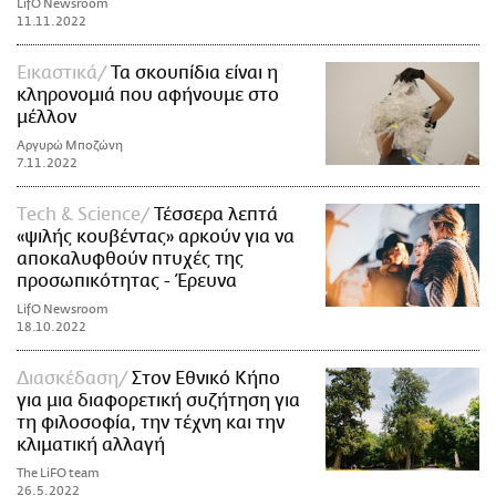
LifO Newsroom
11.11.2022
Εικαστικά
Τα σκουπίδια είναι η
κληρονομιά που αφήνουμε στο
μέλλον
Αργυρώ Μποζώνη
7.11.2022
Τech & Science
Τέσσερα λεπτά
«ψιλής κουβέντας» αρκούν για να
αποκαλυφθούν πτυχές της
προσωπικότητας - Έρευνα
LifO Newsroom
18.10.2022
Διασκέδαση
Στον Εθνικό Κήπο
για μια διαφορετική συζήτηση για
τη φιλοσοφία, την τέχνη και την
κλιματική αλλαγή
The LiFO team
26.5.2022