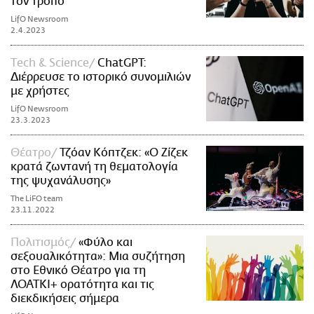
τον τρόπο
LifO Newsroom
2.4.2023
Τech & Science
ChatGPT:
Διέρρευσε το ιστορικό συνομιλιών
με χρήστες
LifO Newsroom
23.3.2023
Θέατρο
Τζόαν Κόπτζεκ: «O Ζίζεκ
κρατά ζωντανή τη θεματολογία
της ψυχανάλυσης»
The LiFO team
23.11.2022
Πολιτισμός
«Φύλο και
σεξουαλικότητα»: Μια συζήτηση
στο Εθνικό Θέατρο για τη
ΛΟΑΤΚΙ+ ορατότητα και τις
διεκδικήσεις σήμερα