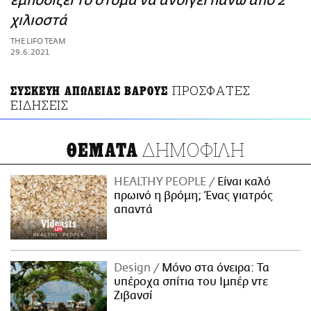
εμποδίζει το στόμα να ανοίγει πάνω από 2
ΑΜΠΑ
χιλιοστά
PRINT
THE LIFO TEAM
29.6.2021
ΠΡΟΣΦΑΤΕΣ
ΣΥΣΚΕΥΗ ΑΠΩΛΕΙΑΣ ΒΑΡΟΥΣ
ΕΙΔΗΣΕΙΣ
ΔΗΜΟΦΙΛΗ
ΘΕΜΑΤΑ
HEALTHY PEOPLE
Είναι καλό
πρωινό η βρόμη; Ένας γιατρός
απαντά
Design
Μόνο στα όνειρα: Τα
υπέροχα σπίτια του Ιμπέρ ντε
Ζιβανσί