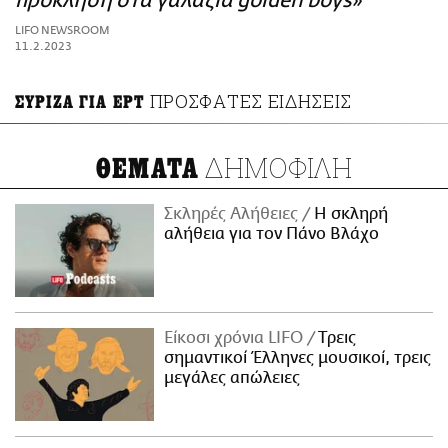
πρόκληση στα γαλάζια golden boys»
ΑΜΠΑ
LIFO NEWSROOM
PRINT
11.2.2023
ΠΡΟΣΦΑΤΕΣ ΕΙΔΗΣΕΙΣ
ΣΥΡΙΖΑ ΓΙΑ ΕΡΤ
ΔΗΜΟΦΙΛΗ
ΘΕΜΑΤΑ
Σκληρές Αλήθειες
H σκληρή
αλήθεια για τον Πάνο Βλάχο
Είκοσι χρόνια LIFO
Tρεις
σημαντικοί Έλληνες μουσικοί, τρεις
μεγάλες απώλειες