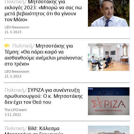
Πολιτική
Μητσοτάκης για
εκλογές 2023: «Μπορώ να σας πω
μετά βεβαιότητος ότι θα γίνουν
τον Μάιο»
LifO Newsroom
21.3.2023
Πολιτική
Μητσοτάκης για
Τέμπη: «Θα πάρει καιρό να
αισθανθούμε ανέμελοι μπαίνοντας
στο τρένο»
LifO Newsroom
21.3.2023
Πολιτική
ΣΥΡΙΖΑ για συνέντευξη
πρωθυπουργού: Ο κ. Μητσοτάκης
δεν έχει τον Θεό του
The LiFO team
3.11.2021
Πολιτική
Bild: Κάλεσμα