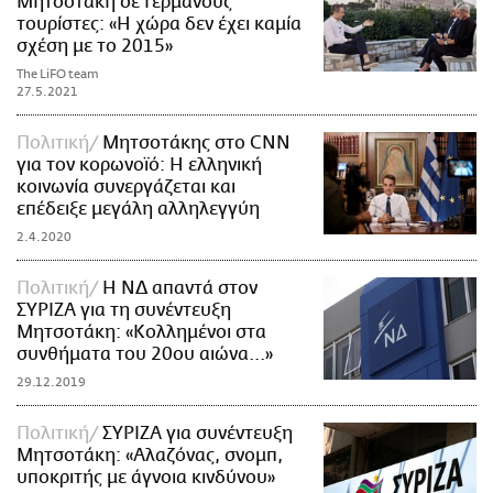
Μητσοτάκη σε Γερμανούς
τουρίστες: «Η χώρα δεν έχει καμία
σχέση με το 2015»
The LiFO team
27.5.2021
Πολιτική
Μητσοτάκης στο CNN
για τον κορωνοϊό: Η ελληνική
κοινωνία συνεργάζεται και
επέδειξε μεγάλη αλληλεγγύη
2.4.2020
Πολιτική
Η ΝΔ απαντά στον
ΣΥΡΙΖΑ για τη συνέντευξη
Μητσοτάκη: «Κολλημένοι στα
συνθήματα του 20ου αιώνα...»
29.12.2019
Πολιτική
ΣΥΡΙΖΑ για συνέντευξη
Μητσοτάκη: «Αλαζόνας, σνομπ,
υποκριτής με άγνοια κινδύνου»