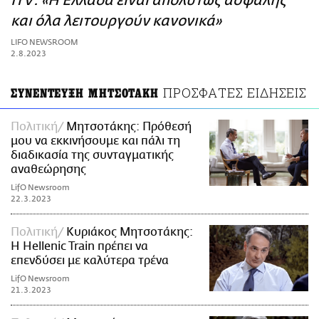
ITV: «Η Ελλάδα είναι απολύτως ασφαλής
ΑΜΠΑ
και όλα λειτουργούν κανονικά»
PRINT
LIFO NEWSROOM
2.8.2023
ΠΡΟΣΦΑΤΕΣ ΕΙΔΗΣΕΙΣ
ΣΥΝΕΝΤΕΥΞΗ ΜΗΤΣΟΤΑΚΗ
Πολιτική
Μητσοτάκης: Πρόθεσή
μου να εκκινήσουμε και πάλι τη
διαδικασία της συνταγματικής
αναθεώρησης
LifO Newsroom
22.3.2023
Πολιτική
Κυριάκος Μητσοτάκης:
Η Hellenic Train πρέπει να
επενδύσει με καλύτερα τρένα
LifO Newsroom
21.3.2023