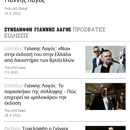
Γιάννης Λαγός
ΑΜΠΑ
THE LIFO TEAM
PRINT
15.5.2021
ΠΡΟΣΦΑΤΕΣ
ΣΥΝΕΛΗΦΘΗ ΓΙΑΝΝΗΣ ΛΑΓΟΣ
ΕΙΔΗΣΕΙΣ
Ελλάδα
Γιάννης Λαγός: «Ναι»
στην έκδοσή του στην Ελλάδα
από δικαστήριο των Βρυξελλών
The LiFO team
7.5.2021
Ελλάδα
Γιάννης Λαγός: Το
παρασκήνιο της σύλληψης - Πώς
επιχειρεί να «μπλοκάρει» την
έκδοση
The LiFO team
28.4.2021
Διεθνή
Συνελήφθη ο Γιάννης