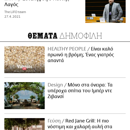
Λαγός
The LiFO team
27.4.2021
ΔΗΜΟΦΙΛΗ
ΘΕΜΑΤΑ
HEALTHY PEOPLE
Είναι καλό
πρωινό η βρόμη; Ένας γιατρός
απαντά
Design
Μόνο στα όνειρα: Τα
υπέροχα σπίτια του Ιμπέρ ντε
Ζιβανσί
Γεύση
Red Jane Grill: Η πιο
νόστιμη και χαλαρή αυλή στα