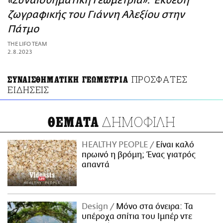
«Συναισθηματική Γεωμετρία»: Έκθεση
ΑΜΠΑ
ζωγραφικής του Γιάννη Αλεξίου στην
PRINT
Πάτμο
THE LIFO TEAM
2.8.2023
ΠΡΟΣΦΑΤΕΣ
ΣΥΝΑΙΣΘΗΜΑΤΙΚΗ ΓΕΩΜΕΤΡΙΑ
ΕΙΔΗΣΕΙΣ
ΔΗΜΟΦΙΛΗ
ΘΕΜΑΤΑ
HEALTHY PEOPLE
Είναι καλό
πρωινό η βρόμη; Ένας γιατρός
απαντά
Design
Μόνο στα όνειρα: Τα
υπέροχα σπίτια του Ιμπέρ ντε