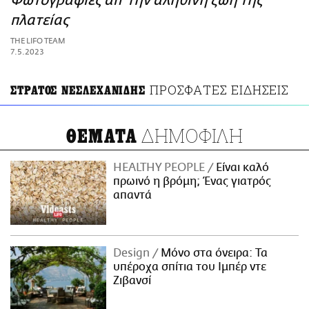
Φωτογραφίες απ’ την αληθινή ζωή της
ΑΜΠΑ
πλατείας
PRINT
THE LIFO TEAM
7.5.2023
ΠΡΟΣΦΑΤΕΣ ΕΙΔΗΣΕΙΣ
ΣΤΡΑΤΟΣ ΝΕΣΛΕΧΑΝΙΔΗΣ
ΔΗΜΟΦΙΛΗ
ΘΕΜΑΤΑ
HEALTHY PEOPLE
Είναι καλό
πρωινό η βρόμη; Ένας γιατρός
απαντά
Design
Μόνο στα όνειρα: Τα
υπέροχα σπίτια του Ιμπέρ ντε
Ζιβανσί