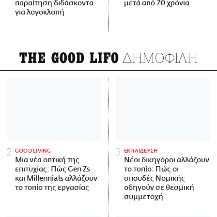
παραίτηση διδάσκοντα
μετά από 70 χρόνια
για λογοκλοπή
ΔΗΜΟΦΙΛΗ
THE GOOD LIFO
GOOD LIVING
ΕΚΠΑΙΔΕΥΣΗ
Μια νέα οπτική της
Νέοι δικηγόροι αλλάζουν
επιτυχίας: Πώς Gen Zs
το τοπίο: Πώς οι
και Millennials αλλάζουν
σπουδές Νομικής
το τοπίο της εργασίας
οδηγούν σε θεσμική
συμμετοχή