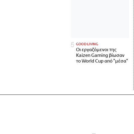
GOOD LIVING
Οι εργαζόμενοι της
Kaizen Gaming βίωσαν
το World Cup από "μέσα"