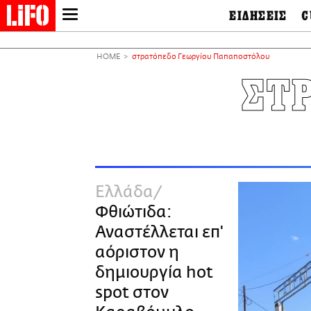
ΕΙΔΗΣΕΙΣ
C
LIFO SHOP
Ελλάδα
Ο
Διεθνή
Μ
NEWSLETTER
HOME
στρατόπεδο Γεωργίου Παπαποστόλου
Πολιτική
Θ
ΜΙΚΡΟΠΡΑΓΜΑΤΑ
ΣΤ
Οικονομία
Ει
THE GOOD LIFO
Πολιτισμός
Βι
LIFOLAND
Αθλητισμός
Αρ
CITY GUIDE
& 
Περιβάλλον
D
ΑΜΠΑ
TV & Media
Φ
PRINT
Tech &
Science
Ελλάδα
European Lifo
Φθιώτιδα:
Αναστέλλεται επ'
αόριστον η
δημιουργία hot
spot στον