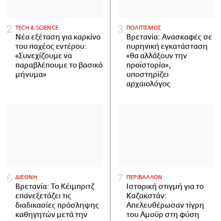
ΤECH & SCIENCE
ΠΟΛΙΤΙΣΜΟΣ
Νέα εξέταση για καρκίνο
Βρετανία: Ανασκαφές σε
του παχέος εντέρου:
πυρηνική εγκατάσταση
«Συνεχίζουμε να
«θα αλλάξουν την
παραβλέπουμε το βασικό
προϊστορία»,
μήνυμα»
υποστηρίζει
αρχαιολόγος
ΔΙΕΘΝΗ
ΠΕΡΙΒΑΛΛΟΝ
Βρετανία: Το Κέιμπριτζ
Ιστορική στιγμή για το
επανεξετάζει τις
Καζακστάν:
διαδικασίες πρόσληψης
Απελευθέρωσαν τίγρη
καθηγητών μετά την
του Αμούρ στη φύση