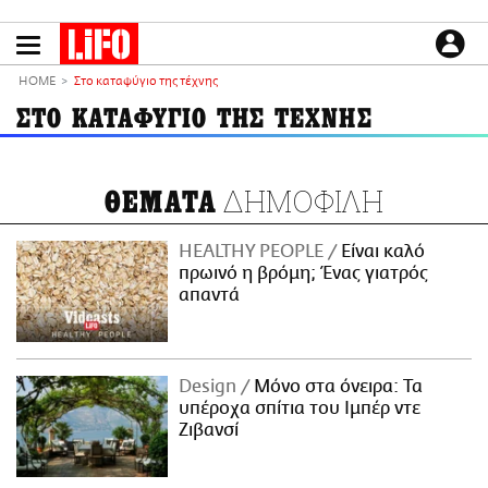
Παράκαμψη
προς
το
ΕΙΔΗΣΕΙΣ
κυρίως
HOME
Στο καταφύγιο της τέχνης
περιεχόμενο
CULTURE
ΣΤΟ ΚΑΤΑΦΥΓΙΟ ΤΗΣ ΤΕΧΝΗΣ
ΑΠΟΨΕΙΣ
ΤΡΟΠΟΣ ΖΩΗΣ
ΔΗΜΟΦΙΛΗ
ΘΕΜΑΤΑ
PODCASTS
Plus
HEALTHY PEOPLE
Είναι καλό
πρωινό η βρόμη; Ένας γιατρός
απαντά
LIFO SHOP
NEWSLETTER
Design
Μόνο στα όνειρα: Τα
ΜΙΚΡΟΠΡΑΓΜΑΤΑ
υπέροχα σπίτια του Ιμπέρ ντε
THE GOOD LIFO
Ζιβανσί
LIFOLAND
CITY GUIDE