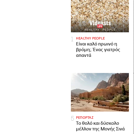
HEALTHY PEOPLE
Είναι καλό πρωινό η
βρόμη; Ένας γιατρός
απαντά
ΡΕΠΟΡΤΑΖ
Το θολό και δύσκολο
μέλλον της Μονής Σινά