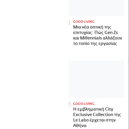
GOOD LIVING
Μια νέα οπτική της
επιτυχίας: Πώς Gen Zs
και Millennials αλλάζουν
το τοπίο της εργασίας
GOOD LIVING
Η εμβληματική City
Exclusive Collection της
Le Labo έρχεται στην
Αθήνα