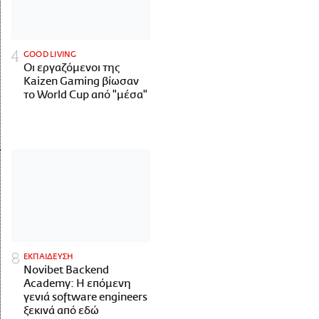
GOOD LIVING
Οι εργαζόμενοι της
Kaizen Gaming βίωσαν
το World Cup από "μέσα"
ΕΚΠΑΙΔΕΥΣΗ
Novibet Backend
Academy: Η επόμενη
γενιά software engineers
ξεκινά από εδώ