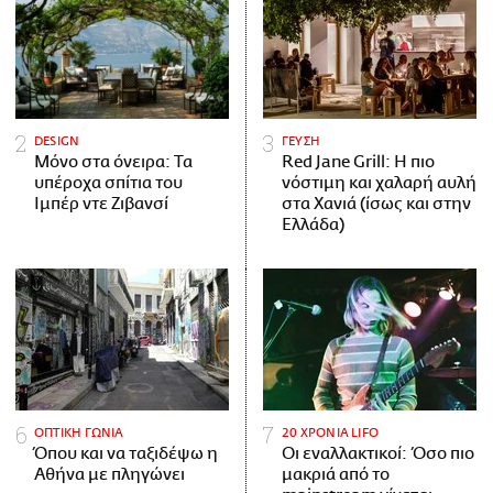
DESIGN
ΓΕΥΣΗ
Μόνο στα όνειρα: Τα
Red Jane Grill: Η πιο
υπέροχα σπίτια του
νόστιμη και χαλαρή αυλή
Ιμπέρ ντε Ζιβανσί
στα Χανιά (ίσως και στην
Ελλάδα)
ΟΠΤΙΚΗ ΓΩΝΙΑ
20 ΧΡΟΝΙΑ LIFO
Όπου και να ταξιδέψω η
Οι εναλλακτικοί: Όσο πιο
Αθήνα με πληγώνει
μακριά από το