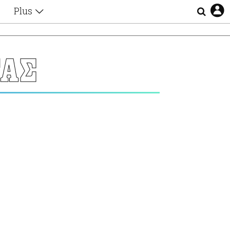
Plus
Θέματα
Συνεντεύξεις
Videos
ΤΑΣ
τα
Αφιερώματα
Ζώδια
Εξομολογήσεις
Blogs
η
Οι Αθηναίοι
Απώλειες
Lgbtqi+
Επιλογές