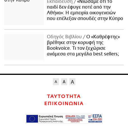
Εκπαίδευση
«Νιώσαμε ότι το
παιδί δεν έφυγε ποτέ από την
Αθήνα»: Η εμπειρία οικογενειών
που επέλεξαν σπουδές στην Κύπρο
Οδηγός Βιβλίου
Ο «Καθρέφτης»
βρέθηκε στην κορυφή της
Bookvoice. Τι τον ξεχώρισε
ανάμεσα στα μεγάλα best sellers;
ΤΑΥΤΟΤΗΤΑ
ΕΠΙΚΟΙΝΩΝΙΑ