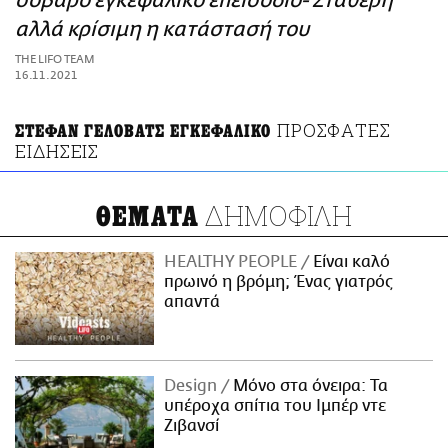
σοβαρό εγκεφαλικό επεισόδιο- Σταθερή
ΑΜΠΑ
αλλά κρίσιμη η κατάστασή του
PRINT
THE LIFO TEAM
16.11.2021
ΠΡΟΣΦΑΤΕΣ
ΣΤΕΦΑΝ ΓΕΛΟΒΑΤΣ ΕΓΚΕΦΑΛΙΚΟ
ΕΙΔΗΣΕΙΣ
ΔΗΜΟΦΙΛΗ
ΘΕΜΑΤΑ
HEALTHY PEOPLE
Είναι καλό
πρωινό η βρόμη; Ένας γιατρός
απαντά
Design
Μόνο στα όνειρα: Τα
υπέροχα σπίτια του Ιμπέρ ντε
Ζιβανσί