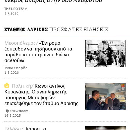
νεκρός άνδρας στην οδό Νεοφύτου
ΑΜΠΑ
THE LIFO TEAM
PRINT
3.7.2026
ΠΡΟΣΦΑΤΕΣ ΕΙΔΗΣΕΙΣ
ΣΤΑΘΜΟΣ ΛΑΡΙΣΗΣ
Μεσοπόλεμος
«Έντρομοι
έσπευδον να πηδήσουν από τα
παράθυρα του τραίνου διά να
σωθούν»
Τάσος Θεοφίλου
1.3.2026
Πολιτική
Κωνσταντίνος
Κυρανάκης: Ο αναπληρωτής
υπουργός Μεταφορών
επισκέφθηκε τον Σταθμό Λαρίσης
LifO Newsroom
16.3.2025
Ελλάδα
Φάρσα τα