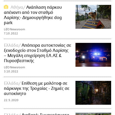
Αθήνα
Ανάπλαση πάρκου
απέναντι από τον σταθμό
Λαρίσης- Δημιουργήθηκε dog
park
LifO Newsroom
7.10.2022
Ελλάδα
Απόπειρα αυτοκτονίας σε
ξενοδοχείο στον Σταθμό Λαρίσης
– Μεγάλη επιχείρηση ΕΛ.ΑΣ &
Πυροσβεστικής
LifO Newsroom
3.10.2022
Ελλάδα
Επίθεση με μολότοφ σε
πάρκινγκ της Τροχαίας - Ζημιές σε
αυτοκίνητο
22.5.2020